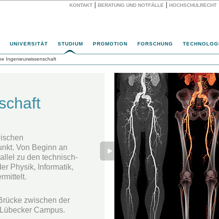
|
|
KONTAKT
BERATUNG UND NOTFÄLLE
HOCHSCHULRECHT
Website
UNIVERSITÄT
STUDIUM
PROMOTION
FORSCHUNG
TECHNOLOG
e Ingenieurwissenschaft
schaft
nischen
unkt. Von Beginn an
lel zu den technisch-
r Physik, Informatik,
mittelt.
 Brücke zwischen der
 Lübecker Campus.