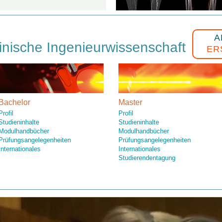
A
inische Ingenieurwissenschaft
ER
Bachelor
Master
Profil
Profil
Studieninhalte
Studieninhalte
Modulhandbücher
Modulhandbücher
Prüfungsangelegenheiten
Prüfungsangelegenheiten
Internationales
Internationales
Studierendentagung