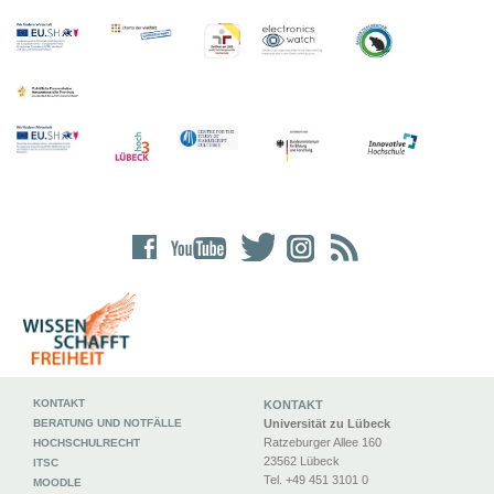
KONTAKT
KONTAKT
BERATUNG UND NOTFÄLLE
Universität zu Lübeck
Ratzeburger Allee 160
HOCHSCHULRECHT
23562 Lübeck
ITSC
Tel. +49 451 3101 0
MOODLE