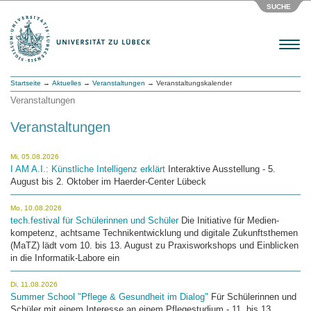
SUCHE
Menu
Startseite
→
Aktuelles
→
Veranstaltungen
→ Veranstaltungskalender
Veranstaltungen
Veranstaltungen
Mi, 05.08.2026
I AM A.I.: Künstliche Intelligenz erklärt
Interaktive Ausstellung - 5.
August bis 2. Oktober im Haerder-Center Lübeck
Mo, 10.08.2026
tech.festival für Schülerinnen und Schüler
Die Initiative für Medien­
kompetenz, achtsame Technikentwicklung und digitale Zukunftsthemen
(MaTZ) lädt vom 10. bis 13. August zu Praxisworkshops und Einblicken
in die Informatik-Labore ein
Di, 11.08.2026
Summer School "Pflege & Gesundheit im Dialog"
Für Schülerinnen und
Schüler mit einem Interesse an einem Pflegestudium - 11. bis 13.