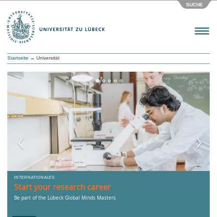
SUCHE
Menu
Startseite
→ Universität
‹
›
INTERNATIONALES
Start your research career
Be part of the Lübeck Global Minds Masters