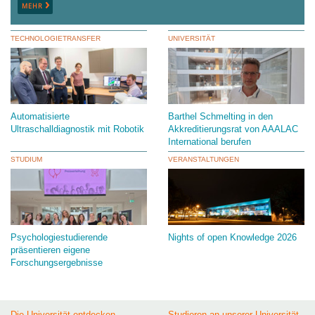
›
MEHR
TECHNOLOGIETRANSFER
UNIVERSITÄT
Automatisierte
Barthel Schmelting in den
Ultraschalldiagnostik mit Robotik
Akkreditierungsrat von AAALAC
International berufen
STUDIUM
VERANSTALTUNGEN
Psychologiestudierende
Nights of open Knowledge 2026
präsentieren eigene
Forschungsergebnisse
Die Universität entdecken
Studieren an unserer Universität