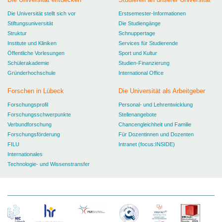
Die Universität stellt sich vor
Erstsemester-Informationen
Stiftungsuniversität
Die Studiengänge
Struktur
Schnuppertage
Institute und Kliniken
Services für Studierende
Öffentliche Vorlesungen
Sport
und Kultur
Schülerakademie
Studien-Finanzierung
Gründerhochschule
International Office
Forschen in Lübeck
Die Universität als Arbeitgeber
Forschungsprofil
Personal- und Lehrentwicklung
Forschungsschwerpunkte
Stellenangebote
Verbundforschung
Chancengleichheit und Familie
Forschungsförderung
Für Dozentinnen und Dozenten
FILU
Intranet (focus:INSIDE)
Internationales
Technologie- und Wissenstransfer