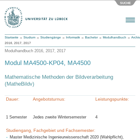
SUCHE
Menu
Startseite
→
Studium
→
Studiengänge
→
Informatik
→
Bachelor
→
Modulhandbuch
→
Archiv
2016, 2017, 2017
Modulhandbuch 2016, 2017, 2017
Modul MA4500-KP04, MA4500
Mathematische Methoden der Bildverarbeitung
(MatheBildv)
Dauer:
Angebotsturnus:
Leistungspunkte:
1 Semester
Jedes zweite Wintersemester
4
Studiengang, Fachgebiet und Fachsemester:
Master Medizinische Ingenieurwissenschaft 2020 (Wahlpflicht),