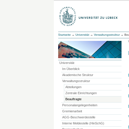
Startseite
→
Universität
→
Verwaltungsstruktur
→ Bea
Universität
Im Überblick
Akademische Struktur
Verwaltungsstruktur
Abteilungen
Zentrale Einrichtungen
Beauftragte
Personalangelegenheiten
Gremienarbeit
AGG-Beschwerdestelle
Interne Meldestelle (HinSchG)