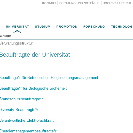
|
|
KONTAKT
BERATUNG UND NOTFÄLLE
HOCHSCHULRECHT
Website
UNIVERSITÄT
STUDIUM
PROMOTION
FORSCHUNG
TECHNOLOG
uftragte
Verwaltungsstruktur
Beauftragte der Universität
Beauftrage*r für Betriebliches Eingliederungsmanagement
Beauftragte*r für Biologische Sicherheit
Brandschutzbeauftragte*r
Diversity-Beauftragte*r
Verantwortliche Elektrofachkraft
Energiemanagementbeauftragte*r