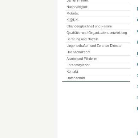
Barrierefreiheit
Nachhaltigkeit
Mobilität
KI@UzL
Chancengleichheit und Familie
Qualitäts- und Organisationsentwicklung
Beratung und Notfälle
Liegenschaften und Zentrale Dienste
Hochschulrecht
Alumni und Förderer
Ehrenmitglieder
Kontakt
Datenschutz