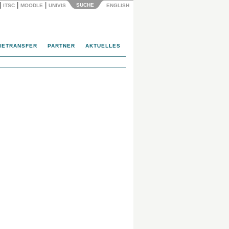
|
|
|
SUCHE
ITSC
MOODLE
UNIVIS
ENGLISH
IETRANSFER
PARTNER
AKTUELLES