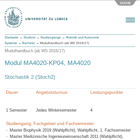
SUCHE
Menu
Startseite
→
Studium
→
Studiengänge
→
Robotik und Autonome
Systeme
→
Bachelor
→ Modulhandbuch (ab WS 2016/17)
Modulhandbuch (ab WS 2016/17)
Modul MA4020-KP04, MA4020
Stochastik 2 (Stoch2)
Dauer:
Angebotsturnus:
Leistungspunkte:
1 Semester
Jedes Wintersemester
4
Studiengang, Fachgebiet und Fachsemester:
Master Biophysik 2019 (Wahlpflicht), Wahlpflicht, 1. Fachsemester
Master Medizinische Ingenieurwissenschaft 2011 (Wahlpflicht),