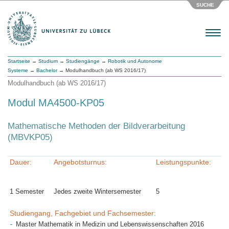
SUCHE
Menu
Startseite
→
Studium
→
Studiengänge
→
Robotik und Autonome
Systeme
→
Bachelor
→ Modulhandbuch (ab WS 2016/17)
Modulhandbuch (ab WS 2016/17)
Modul MA4500-KP05
Mathematische Methoden der Bildverarbeitung
(MBVKP05)
Dauer:
Angebotsturnus:
Leistungspunkte:
1 Semester
Jedes zweite Wintersemester
5
Studiengang, Fachgebiet und Fachsemester:
Master Mathematik in Medizin und Lebenswissenschaften 2016