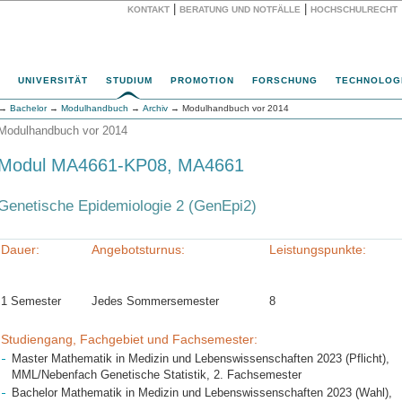
|
|
KONTAKT
BERATUNG UND NOTFÄLLE
HOCHSCHULRECHT
Website
UNIVERSITÄT
STUDIUM
PROMOTION
FORSCHUNG
TECHNOLOG
→
Bachelor
→
Modulhandbuch
→
Archiv
→ Modulhandbuch vor 2014
Modulhandbuch vor 2014
Modul MA4661-KP08, MA4661
Genetische Epidemiologie 2 (GenEpi2)
Dauer:
Angebotsturnus:
Leistungspunkte:
1 Semester
Jedes Sommersemester
8
Studiengang, Fachgebiet und Fachsemester:
Master Mathematik in Medizin und Lebenswissenschaften 2023 (Pflicht),
MML/Nebenfach Genetische Statistik, 2. Fachsemester
Bachelor Mathematik in Medizin und Lebenswissenschaften 2023 (Wahl),