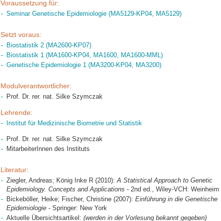
Voraussetzung für:
Seminar Genetische Epidemiologie (MA5129-KP04, MA5129)
Setzt voraus:
Biostatistik 2 (MA2600-KP07)
Biostatistik 1 (MA1600-KP04, MA1600, MA1600-MML)
Genetische Epidemiologie 1 (MA3200-KP04, MA3200)
Modulverantwortlicher:
Prof. Dr. rer. nat. Silke Szymczak
Lehrende:
Institut für Medizinische Biometrie und Statistik
Prof. Dr. rer. nat. Silke Szymczak
MitarbeiterInnen des Instituts
Literatur:
Ziegler, Andreas; König Inke R (2010):
A Statistical Approach to Genetic
Epidemiology. Concepts and Applications
- 2nd ed., Wiley-VCH: Weinheim
Bickeböller, Heike; Fischer, Christine (2007):
Einführung in die Genetische
Epidemiologie
- Springer: New York
Aktuelle Übersichtsartikel:
(werden in der Vorlesung bekannt gegeben)