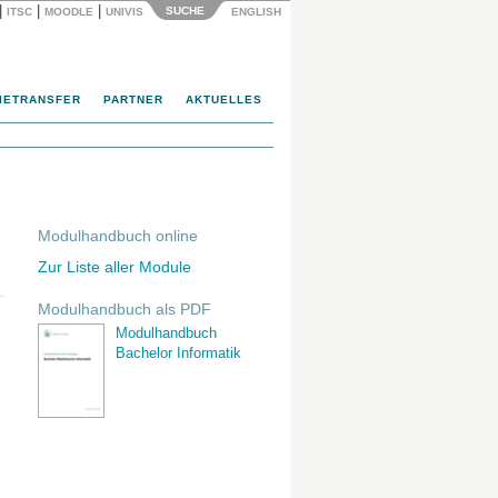
|
|
|
SUCHE
ITSC
MOODLE
UNIVIS
ENGLISH
IETRANSFER
PARTNER
AKTUELLES
Modulhandbuch online
Zur Liste aller Module
Modulhandbuch als PDF
Modulhandbuch
Bachelor Informatik