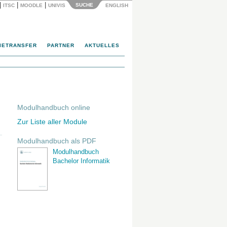
|
|
|
SUCHE
ITSC
MOODLE
UNIVIS
ENGLISH
IETRANSFER
PARTNER
AKTUELLES
Modulhandbuch online
Zur Liste aller Module
Modulhandbuch als PDF
Modulhandbuch
Bachelor Informatik