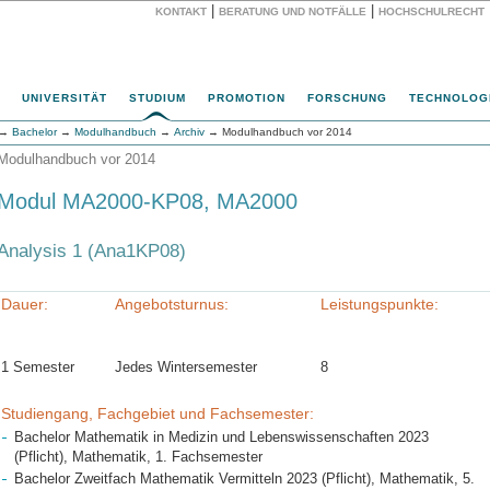
|
|
KONTAKT
BERATUNG UND NOTFÄLLE
HOCHSCHULRECHT
Website
UNIVERSITÄT
STUDIUM
PROMOTION
FORSCHUNG
TECHNOLOG
→
Bachelor
→
Modulhandbuch
→
Archiv
→ Modulhandbuch vor 2014
Modulhandbuch vor 2014
Modul MA2000-KP08, MA2000
Analysis 1 (Ana1KP08)
Dauer:
Angebotsturnus:
Leistungspunkte:
1 Semester
Jedes Wintersemester
8
Studiengang, Fachgebiet und Fachsemester:
Bachelor Mathematik in Medizin und Lebenswissenschaften 2023
(Pflicht), Mathematik, 1. Fachsemester
Bachelor Zweitfach Mathematik Vermitteln 2023 (Pflicht), Mathematik, 5.