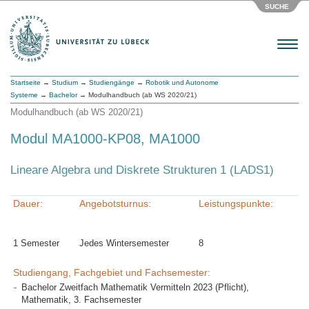
SUCHE
Menu
Startseite
→
Studium
→
Studiengänge
→
Robotik und Autonome
Systeme
→
Bachelor
→ Modulhandbuch (ab WS 2020/21)
Modulhandbuch (ab WS 2020/21)
Modul MA1000-KP08, MA1000
Lineare Algebra und Diskrete Strukturen 1 (LADS1)
Dauer:
Angebotsturnus:
Leistungspunkte:
1 Semester
Jedes Wintersemester
8
Studiengang, Fachgebiet und Fachsemester:
Bachelor Zweitfach Mathematik Vermitteln 2023 (Pflicht),
Mathematik, 3. Fachsemester