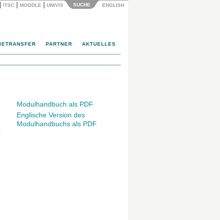
|
|
|
SUCHE
ITSC
MOODLE
UNIVIS
ENGLISH
IETRANSFER
PARTNER
AKTUELLES
Modulhandbuch als PDF
Englische Version des
Modulhandbuchs als PDF