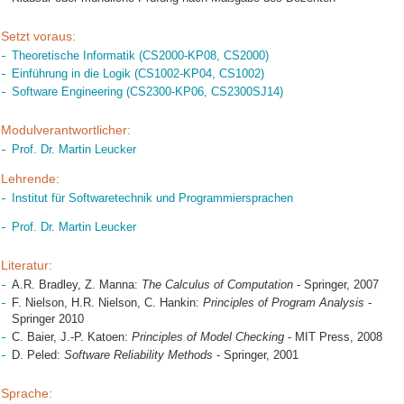
Setzt voraus:
Theoretische Informatik (CS2000-KP08, CS2000)
Einführung in die Logik (CS1002-KP04, CS1002)
Software Engineering (CS2300-KP06, CS2300SJ14)
Modulverantwortlicher:
Prof. Dr. Martin Leucker
Lehrende:
Institut für Softwaretechnik und Programmiersprachen
Prof. Dr. Martin Leucker
Literatur:
A.R. Bradley, Z. Manna:
The Calculus of Computation
- Springer, 2007
F. Nielson, H.R. Nielson, C. Hankin:
Principles of Program Analysis
-
Springer 2010
C. Baier, J.-P. Katoen:
Principles of Model Checking
- MIT Press, 2008
D. Peled:
Software Reliability Methods
- Springer, 2001
Sprache: