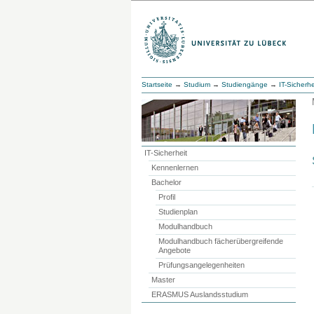
Startseite
→
Studium
→
Studiengänge
→
IT-Sicherhe
IT-Sicherheit
Kennenlernen
Bachelor
Profil
Studienplan
Modulhandbuch
Modulhandbuch fächerübergreifende
Angebote
Prüfungsangelegenheiten
Master
ERASMUS Auslandsstudium