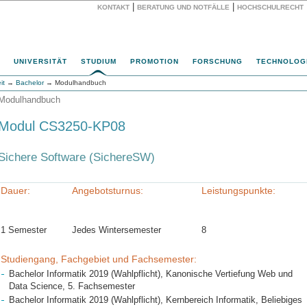
|
|
KONTAKT
BERATUNG UND NOTFÄLLE
HOCHSCHULRECHT
Website
UNIVERSITÄT
STUDIUM
PROMOTION
FORSCHUNG
TECHNOLOG
it
→
Bachelor
→ Modulhandbuch
Modulhandbuch
Modul CS3250-KP08
Sichere Software (SichereSW)
Dauer:
Angebotsturnus:
Leistungspunkte:
1 Semester
Jedes Wintersemester
8
Studiengang, Fachgebiet und Fachsemester:
Bachelor Informatik 2019 (Wahlpflicht), Kanonische Vertiefung Web und
Data Science, 5. Fachsemester
Bachelor Informatik 2019 (Wahlpflicht), Kernbereich Informatik, Beliebiges