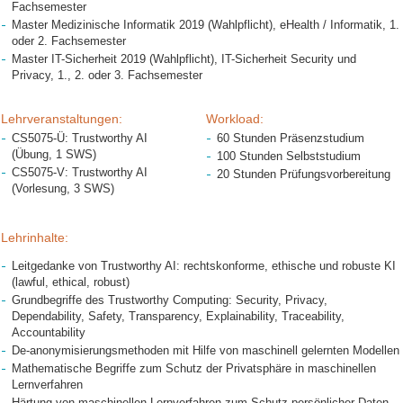
Fachsemester
Master Medizinische Informatik 2019 (Wahlpflicht), eHealth / Informatik, 1.
oder 2. Fachsemester
Master IT-Sicherheit 2019 (Wahlpflicht), IT-Sicherheit Security und
Privacy, 1., 2. oder 3. Fachsemester
Lehrveranstaltungen:
Workload:
CS5075-Ü: Trustworthy AI
60 Stunden Präsenzstudium
(Übung, 1 SWS)
100 Stunden Selbststudium
CS5075-V: Trustworthy AI
20 Stunden Prüfungsvorbereitung
(Vorlesung, 3 SWS)
Lehrinhalte:
Leitgedanke von Trustworthy AI: rechtskonforme, ethische und robuste KI
(lawful, ethical, robust)
Grundbegriffe des Trustworthy Computing: Security, Privacy,
Dependability, Safety, Transparency, Explainability, Traceability,
Accountability
De-anonymisierungsmethoden mit Hilfe von maschinell gelernten Modellen
Mathematische Begriffe zum Schutz der Privatsphäre in maschinellen
Lernverfahren
Härtung von maschinellen Lernverfahren zum Schutz persönlicher Daten