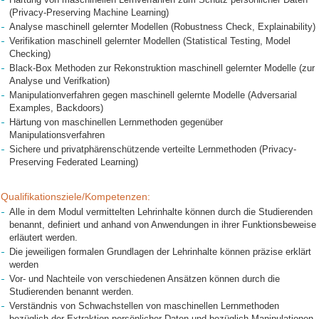
(Privacy-Preserving Machine Learning)
Analyse maschinell gelernter Modellen (Robustness Check, Explainability)
Verifikation maschinell gelernter Modellen (Statistical Testing, Model
Checking)
Black-Box Methoden zur Rekonstruktion maschinell gelernter Modelle (zur
Analyse und Verifkation)
Manipulationverfahren gegen maschinell gelernte Modelle (Adversarial
Examples, Backdoors)
Härtung von maschinellen Lernmethoden gegenüber
Manipulationsverfahren
Sichere und privatphärenschützende verteilte Lernmethoden (Privacy-
Preserving Federated Learning)
Qualifikationsziele/Kompetenzen:
Alle in dem Modul vermittelten Lehrinhalte können durch die Studierenden
benannt, definiert und anhand von Anwendungen in ihrer Funktionsbeweise
erläutert werden.
Die jeweiligen formalen Grundlagen der Lehrinhalte können präzise erklärt
werden
Vor- und Nachteile von verschiedenen Ansätzen können durch die
Studierenden benannt werden.
Verständnis von Schwachstellen von maschinellen Lernmethoden
bezüglich der Extraktion persönlicher Daten und bezüglich Manipulationen