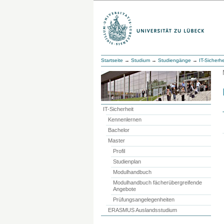
Startseite
→
Studium
→
Studiengänge
→
IT-Sicherhe
IT-Sicherheit
Kennenlernen
Bachelor
Master
Profil
Studienplan
Modulhandbuch
Modulhandbuch fächerübergreifende
Angebote
Prüfungsangelegenheiten
ERASMUS Auslandsstudium