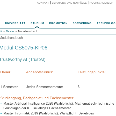
|
|
KONTAKT
BERATUNG UND NOTFÄLLE
HOCHSCHULRECHT
Website
UNIVERSITÄT
STUDIUM
PROMOTION
FORSCHUNG
TECHNOLOG
it
→
Master
→ Modulhandbuch
Modulhandbuch
Modul CS5075-KP06
Trustworthy AI (TrustAI)
Dauer:
Angebotsturnus:
Leistungspunkte:
1 Semester
Jedes Sommersemester
6
Studiengang, Fachgebiet und Fachsemester:
Master Artificial Intelligence 2028 (Wahlpflicht), Mathematisch-Technische
Grundlagen der KI, Beliebiges Fachsemester
Master Informatik 2019 (Wahlpflicht), Wahlpflicht, Beliebiges