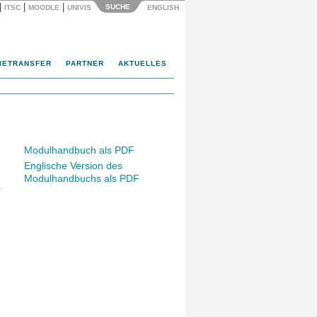
|
|
|
SUCHE
ITSC
MOODLE
UNIVIS
ENGLISH
IETRANSFER
PARTNER
AKTUELLES
Modulhandbuch als PDF
Englische Version des
Modulhandbuchs als PDF