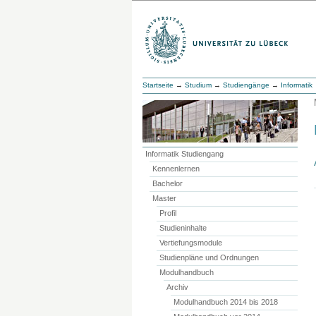
Startseite
→
Studium
→
Studiengänge
→
Informatik
Informatik Studiengang
Kennenlernen
Bachelor
Master
Profil
Studieninhalte
Vertiefungsmodule
Studienpläne und Ordnungen
Modulhandbuch
Archiv
Modulhandbuch 2014 bis 2018