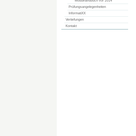
Modulhandbuch vor 2014
Prüfungsangelegenheiten
InformatiXX
Vertiefungen
Kontakt