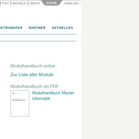
|
|
|
SUCHE
ITSC
MOODLE
UNIVIS
ENGLISH
IETRANSFER
PARTNER
AKTUELLES
Modulhandbuch online
Zur Liste aller Module
Modulhandbuch als PDF
Modulhandbuch Master
Informatik