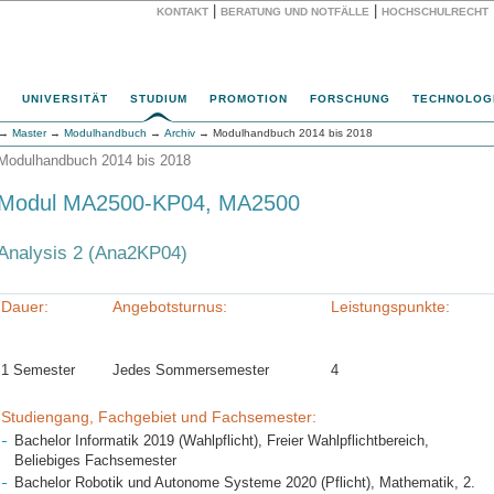
|
|
KONTAKT
BERATUNG UND NOTFÄLLE
HOCHSCHULRECHT
Website
UNIVERSITÄT
STUDIUM
PROMOTION
FORSCHUNG
TECHNOLOG
→
Master
→
Modulhandbuch
→
Archiv
→ Modulhandbuch 2014 bis 2018
Modulhandbuch 2014 bis 2018
Modul MA2500-KP04, MA2500
Analysis 2 (Ana2KP04)
Dauer:
Angebotsturnus:
Leistungspunkte:
1 Semester
Jedes Sommersemester
4
Studiengang, Fachgebiet und Fachsemester:
Bachelor Informatik 2019 (Wahlpflicht), Freier Wahlpflichtbereich,
Beliebiges Fachsemester
Bachelor Robotik und Autonome Systeme 2020 (Pflicht), Mathematik, 2.