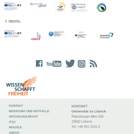
KONTAKT
KONTAKT
BERATUNG UND NOTFÄLLE
Universität zu Lübeck
Ratzeburger Allee 160
HOCHSCHULRECHT
23562 Lübeck
ITSC
Tel. +49 451 3101 0
MOODLE
UNIVIS