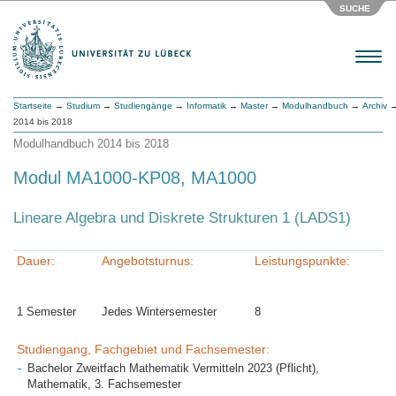
SUCHE
Menu
Startseite
→
Studium
→
Studiengänge
→
Informatik
→
Master
→
Modulhandbuch
→
Archiv
→
2014 bis 2018
Modulhandbuch 2014 bis 2018
Modul MA1000-KP08, MA1000
Lineare Algebra und Diskrete Strukturen 1 (LADS1)
Dauer:
Angebotsturnus:
Leistungspunkte:
1 Semester
Jedes Wintersemester
8
Studiengang, Fachgebiet und Fachsemester:
Bachelor Zweitfach Mathematik Vermitteln 2023 (Pflicht),
Mathematik, 3. Fachsemester