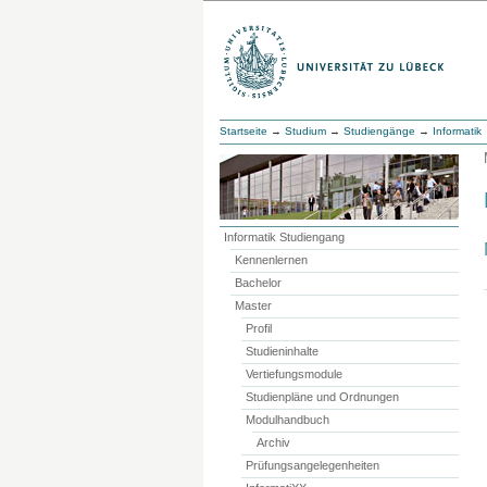
Startseite
→
Studium
→
Studiengänge
→
Informatik
Informatik Studiengang
Kennenlernen
Bachelor
Master
Profil
Studieninhalte
Vertiefungsmodule
Studienpläne und Ordnungen
Modulhandbuch
Archiv
Prüfungsangelegenheiten