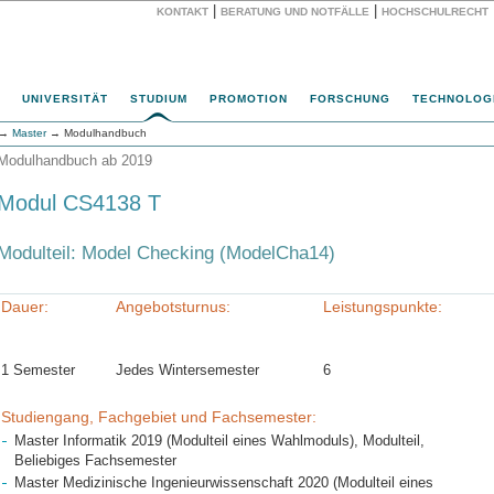
|
|
KONTAKT
BERATUNG UND NOTFÄLLE
HOCHSCHULRECHT
Website
UNIVERSITÄT
STUDIUM
PROMOTION
FORSCHUNG
TECHNOLOG
→
Master
→ Modulhandbuch
Modulhandbuch ab 2019
Modul CS4138 T
Modulteil: Model Checking (ModelCha14)
Dauer:
Angebotsturnus:
Leistungspunkte:
1 Semester
Jedes Wintersemester
6
Studiengang, Fachgebiet und Fachsemester:
Master Informatik 2019 (Modulteil eines Wahlmoduls), Modulteil,
Beliebiges Fachsemester
Master Medizinische Ingenieurwissenschaft 2020 (Modulteil eines