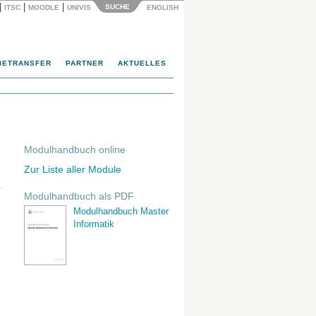
|
|
|
SUCHE
ITSC
MOODLE
UNIVIS
ENGLISH
IETRANSFER
PARTNER
AKTUELLES
Modulhandbuch online
Zur Liste aller Module
Modulhandbuch als PDF
Modulhandbuch Master
Informatik