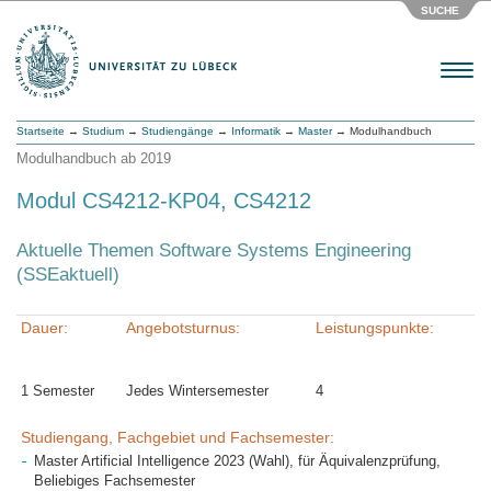
SUCHE
Menu
Startseite
→
Studium
→
Studiengänge
→
Informatik
→
Master
→ Modulhandbuch
Modulhandbuch ab 2019
Modul CS4212-KP04, CS4212
Aktuelle Themen Software Systems Engineering
(SSEaktuell)
Dauer:
Angebotsturnus:
Leistungspunkte:
1 Semester
Jedes Wintersemester
4
Studiengang, Fachgebiet und Fachsemester:
Master Artificial Intelligence 2023 (Wahl), für Äquivalenzprüfung,
Beliebiges Fachsemester