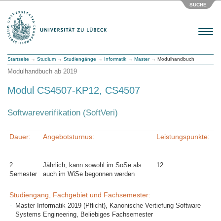
SUCHE
Menu
Startseite
→
Studium
→
Studiengänge
→
Informatik
→
Master
→ Modulhandbuch
Modulhandbuch ab 2019
Modul CS4507-KP12, CS4507
Softwareverifikation (SoftVeri)
Dauer:
Angebotsturnus:
Leistungspunkte:
2
Jährlich, kann sowohl im SoSe als
12
Semester
auch im WiSe begonnen werden
Studiengang, Fachgebiet und Fachsemester:
Master Informatik 2019 (Pflicht), Kanonische Vertiefung Software
Systems Engineering, Beliebiges Fachsemester