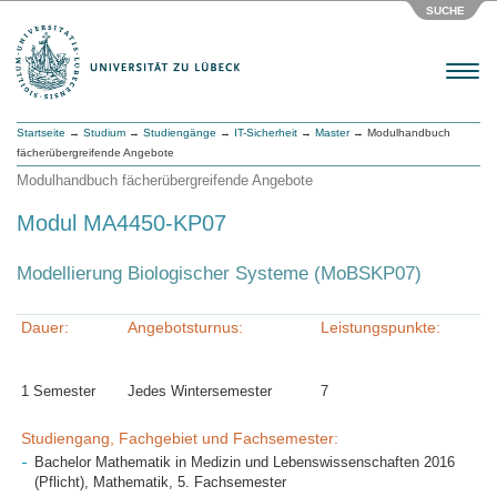
SUCHE
Menu
Startseite
→
Studium
→
Studiengänge
→
IT-Sicherheit
→
Master
→ Modulhandbuch
fächerübergreifende Angebote
Modulhandbuch fächerübergreifende Angebote
Modul MA4450-KP07
Modellierung Biologischer Systeme (MoBSKP07)
Dauer:
Angebotsturnus:
Leistungspunkte:
1 Semester
Jedes Wintersemester
7
Studiengang, Fachgebiet und Fachsemester:
Bachelor Mathematik in Medizin und Lebenswissenschaften 2016
(Pflicht), Mathematik, 5. Fachsemester