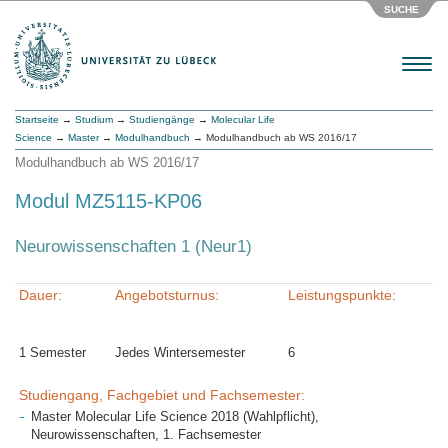
SUCHE
Menu
Startseite
→
Studium
→
Studiengänge
→
Molecular Life
Science
→
Master
→
Modulhandbuch
→ Modulhandbuch ab WS 2016/17
Modulhandbuch ab WS 2016/17
Modul MZ5115-KP06
Neurowissenschaften 1 (Neur1)
Dauer:
Angebotsturnus:
Leistungspunkte:
1 Semester
Jedes Wintersemester
6
Studiengang, Fachgebiet und Fachsemester:
Master Molecular Life Science 2018 (Wahlpflicht),
Neurowissenschaften, 1. Fachsemester