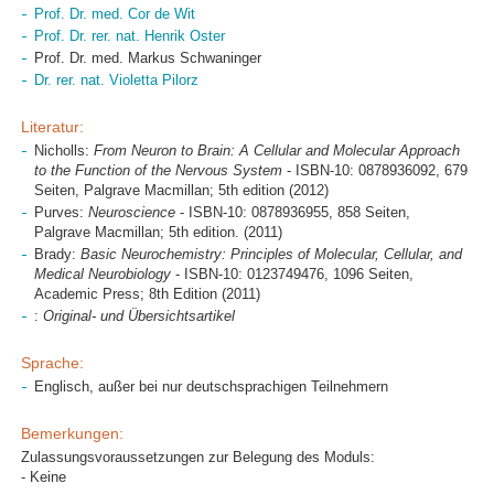
Prof. Dr. med. Cor de Wit
Prof. Dr. rer. nat. Henrik Oster
Prof. Dr. med. Markus Schwaninger
Dr. rer. nat. Violetta Pilorz
Literatur:
Nicholls:
From Neuron to Brain: A Cellular and Molecular Approach
to the Function of the Nervous System
- ISBN-10: 0878936092, 679
Seiten, Palgrave Macmillan; 5th edition (2012)
Purves:
Neuroscience
- ISBN-10: 0878936955, 858 Seiten,
Palgrave Macmillan; 5th edition. (2011)
Brady:
Basic Neurochemistry: Principles of Molecular, Cellular, and
Medical Neurobiology
- ISBN-10: 0123749476, 1096 Seiten,
Academic Press; 8th Edition (2011)
:
Original- und Übersichtsartikel
Sprache:
Englisch, außer bei nur deutschsprachigen Teilnehmern
Bemerkungen:
Zulassungsvoraussetzungen zur Belegung des Moduls:
- Keine