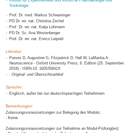
Institut für Experimentelle und Klinische Pharmakologie und
Toxikologie
Prof. Dr. med. Markus Schwaninger
PD Dr. rer. nat. Christina Zechel
Prof. Dr. rer. nat. Katja Lohmann
PD Dr. Sc. Ana Westenberger
Prof. Dr. rer. nat. Enrico Leipold
Literatur:
Purves D, Augustine G, Fitzpatrick D, Hall W, LaMantia A:
Neuroscience
- Oxford University Press; 6. Edition (25. September
2018) - ISBN-10: 160535841X
:
Original- und Übersichtsartikel
Sprache:
Englisch, außer bei nur deutschsprachigen Teilnehmern
Bemerkungen:
Zulassungsvoraussetzungen zur Belegung des Moduls:
- Keine
Zulassungsvoraussetzungen zur Teilnahme an Modul-Prüfung(en):