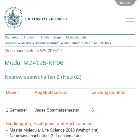
SUCHE
Menu
Startseite
→
Studium
→
Studiengänge
→
Molecular Life
Science
→
Master
→
Modulhandbuch
→ Modulhandbuch ab WS 2016/17
Modulhandbuch ab WS 2016/17
Modul MZ4125-KP06
Neurowissenschaften 2 (Neuro2)
Dauer:
Angebotsturnus:
Leistungspunkte:
1 Semester
Jedes Sommersemester
6
Studiengang, Fachgebiet und Fachsemester:
Master Molecular Life Science 2018 (Wahlpflicht),
Neurowissenschaften, 2. Fachsemester