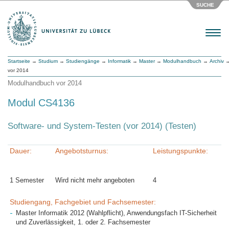
SUCHE
Menu
Startseite
→
Studium
→
Studiengänge
→
Informatik
→
Master
→
Modulhandbuch
→
Archiv
→
vor 2014
Modulhandbuch vor 2014
Modul CS4136
Software- und System-Testen (vor 2014) (Testen)
Dauer:
Angebotsturnus:
Leistungspunkte:
1 Semester
Wird nicht mehr angeboten
4
Studiengang, Fachgebiet und Fachsemester:
Master Informatik 2012 (Wahlpflicht), Anwendungsfach IT-Sicherheit
und Zuverlässigkeit, 1. oder 2. Fachsemester