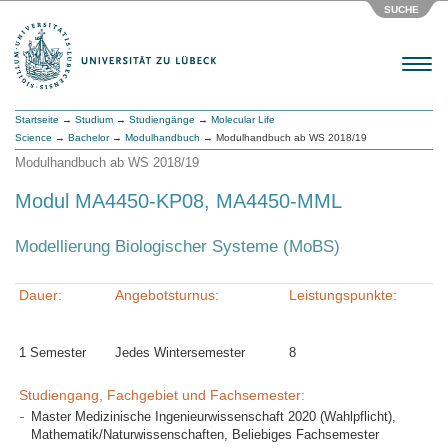
SUCHE
Menu
Startseite
→
Studium
→
Studiengänge
→
Molecular Life
Science
→
Bachelor
→
Modulhandbuch
→ Modulhandbuch ab WS 2018/19
Modulhandbuch ab WS 2018/19
Modul MA4450-KP08, MA4450-MML
Modellierung Biologischer Systeme (MoBS)
Dauer:
Angebotsturnus:
Leistungspunkte:
1 Semester
Jedes Wintersemester
8
Studiengang, Fachgebiet und Fachsemester:
Master Medizinische Ingenieurwissenschaft 2020 (Wahlpflicht),
Mathematik/Naturwissenschaften, Beliebiges Fachsemester