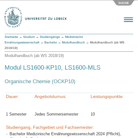
SUCHE
Menu
Startseite
→
Studium
→
Studiengänge
→
Medizinische
Ernährungswissenschaft
→
Bachelor
→
Modulhandbuch
→ Modulhandbuch (ab WS
2018/19)
Modulhandbuch (ab WS 2018/19)
Modul LS1600-KP10, LS1600-MLS
Organische Chemie (OCKP10)
Dauer:
Angebotsturnus:
Leistungspunkte:
1 Semester
Jedes Sommersemester
10
Studiengang, Fachgebiet und Fachsemester:
Bachelor Medizinische Ernährungswissenschaft 2024 (Pflicht),