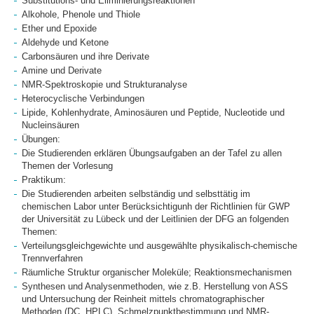
Substitutions- und Eliminierungsreaktionen
Alkohole, Phenole und Thiole
Ether und Epoxide
Aldehyde und Ketone
Carbonsäuren und ihre Derivate
Amine und Derivate
NMR-Spektroskopie und Strukturanalyse
Heterocyclische Verbindungen
Lipide, Kohlenhydrate, Aminosäuren und Peptide, Nucleotide und
Nucleinsäuren
Übungen:
Die Studierenden erklären Übungsaufgaben an der Tafel zu allen
Themen der Vorlesung
Praktikum:
Die Studierenden arbeiten selbständig und selbsttätig im
chemischen Labor unter Berücksichtigunh der Richtlinien für GWP
der Universität zu Lübeck und der Leitlinien der DFG an folgenden
Themen:
Verteilungsgleichgewichte und ausgewählte physikalisch-chemische
Trennverfahren
Räumliche Struktur organischer Moleküle; Reaktionsmechanismen
Synthesen und Analysenmethoden, wie z.B. Herstellung von ASS
und Untersuchung der Reinheit mittels chromatographischer
Methoden (DC, HPLC), Schmelzpunktbestimmung und NMR-