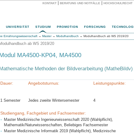
|
|
KONTAKT
BERATUNG UND NOTFÄLLE
HOCHSCHULRECHT
Website
UNIVERSITÄT
STUDIUM
PROMOTION
FORSCHUNG
TECHNOLOG
he Ernährungswissenschaft
→
Master
→
Modulhandbuch
→ Modulhandbuch ab WS 2019/20
Modulhandbuch ab WS 2019/20
Modul MA4500-KP04, MA4500
Mathematische Methoden der Bildverarbeitung (MatheBildv)
Dauer:
Angebotsturnus:
Leistungspunkte:
1 Semester
Jedes zweite Wintersemester
4
Studiengang, Fachgebiet und Fachsemester:
Master Medizinische Ingenieurwissenschaft 2020 (Wahlpflicht),
Mathematik/Naturwissenschaften, Beliebiges Fachsemester
Master Medizinische Informatik 2019 (Wahlpflicht), Medizinische