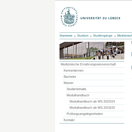
Startseite
→
Studium
→
Studiengänge
→
Medizinisc
Medizinische Ernährungswissenschaft
Kennenlernen
Bachelor
Master
Studieninhalte
Modulhandbuch
Modulhandbuch ab WS 2023/24
Modulhandbuch ab WS 2019/20
Prüfungsangelegenheiten
Kontakt