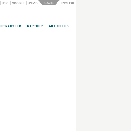
|
|
|
SUCHE
ITSC
MOODLE
UNIVIS
ENGLISH
IETRANSFER
PARTNER
AKTUELLES