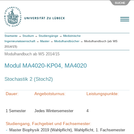
SUCHE
Menu
Startseite
→
Studium
→
Studiengänge
→
Medizinische
Ingenieurwissenschaft
→
Master
→
Modulhandbücher
→ Modulhandbuch (ab WS
2014/15)
Modulhandbuch ab WS 2014/15
Modul MA4020-KP04, MA4020
Stochastik 2 (Stoch2)
Dauer:
Angebotsturnus:
Leistungspunkte:
1 Semester
Jedes Wintersemester
4
Studiengang, Fachgebiet und Fachsemester:
Master Biophysik 2019 (Wahlpflicht), Wahlpflicht, 1. Fachsemester