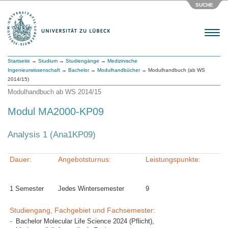
SUCHE
Menu
Startseite
→
Studium
→
Studiengänge
→
Medizinische
Ingenieurwissenschaft
→
Bachelor
→
Modulhandbücher
→ Modulhandbuch (ab WS
2014/15)
Modulhandbuch ab WS 2014/15
Modul MA2000-KP09
Analysis 1 (Ana1KP09)
Dauer:
Angebotsturnus:
Leistungspunkte:
1 Semester
Jedes Wintersemester
9
Studiengang, Fachgebiet und Fachsemester:
Bachelor Molecular Life Science 2024 (Pflicht),