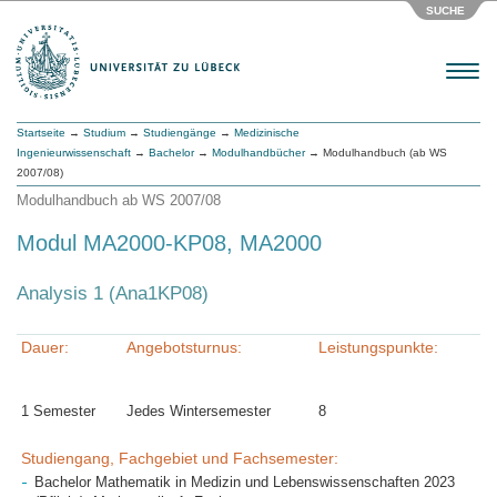
SUCHE
Menu
Startseite
→
Studium
→
Studiengänge
→
Medizinische
Ingenieurwissenschaft
→
Bachelor
→
Modulhandbücher
→ Modulhandbuch (ab WS
2007/08)
Modulhandbuch ab WS 2007/08
Modul MA2000-KP08, MA2000
Analysis 1 (Ana1KP08)
Dauer:
Angebotsturnus:
Leistungspunkte:
1 Semester
Jedes Wintersemester
8
Studiengang, Fachgebiet und Fachsemester:
Bachelor Mathematik in Medizin und Lebenswissenschaften 2023