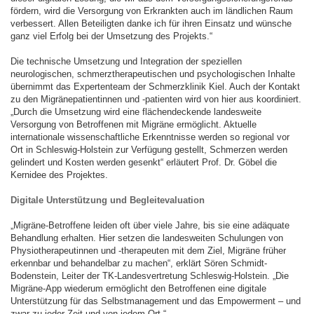
fördern, wird die Versorgung von Erkrankten auch im ländlichen Raum
verbessert. Allen Beteiligten danke ich für ihren Einsatz und wünsche
ganz viel Erfolg bei der Umsetzung des Projekts.“
Die technische Umsetzung und Integration der speziellen
neurologischen, schmerztherapeutischen und psychologischen Inhalte
übernimmt das Expertenteam der Schmerzklinik Kiel. Auch der Kontakt
zu den Migränepatientinnen und -patienten wird von hier aus koordiniert.
„Durch die Umsetzung wird eine flächendeckende landesweite
Versorgung von Betroffenen mit Migräne ermöglicht. Aktuelle
internationale wissenschaftliche Erkenntnisse werden so regional vor
Ort in Schleswig-Holstein zur Verfügung gestellt, Schmerzen werden
gelindert und Kosten werden gesenkt“ erläutert Prof. Dr. Göbel die
Kernidee des Projektes.
Digitale Unterstützung und Begleitevaluation
„Migräne-Betroffene leiden oft über viele Jahre, bis sie eine adäquate
Behandlung erhalten. Hier setzen die landesweiten Schulungen von
Physiotherapeutinnen und -therapeuten mit dem Ziel, Migräne früher
erkennbar und behandelbar zu machen“, erklärt Sören Schmidt-
Bodenstein, Leiter der TK-Landesvertretung Schleswig-Holstein. „Die
Migräne-App wiederum ermöglicht den Betroffenen eine digitale
Unterstützung für das Selbstmanagement und das Empowerment – und
zwar zu jeder Zeit und von jedem Ort.“