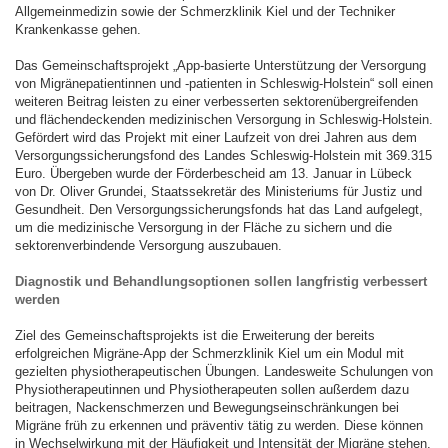
Allgemeinmedizin sowie der Schmerzklinik Kiel und der Techniker
Krankenkasse gehen.
Das Gemeinschaftsprojekt „App-basierte Unterstützung der Versorgung
von Migränepatientinnen und -patienten in Schleswig-Holstein“ soll einen
weiteren Beitrag leisten zu einer verbesserten sektorenübergreifenden
und flächendeckenden medizinischen Versorgung in Schleswig-Holstein.
Gefördert wird das Projekt mit einer Laufzeit von drei Jahren aus dem
Versorgungssicherungsfond des Landes Schleswig-Holstein mit 369.315
Euro. Übergeben wurde der Förderbescheid am 13. Januar in Lübeck
von Dr. Oliver Grundei, Staatssekretär des Ministeriums für Justiz und
Gesundheit. Den Versorgungssicherungsfonds hat das Land aufgelegt,
um die medizinische Versorgung in der Fläche zu sichern und die
sektorenverbindende Versorgung auszubauen.
Diagnostik und Behandlungsoptionen sollen langfristig verbessert
werden
Ziel des Gemeinschaftsprojekts ist die Erweiterung der bereits
erfolgreichen Migräne-App der Schmerzklinik Kiel um ein Modul mit
gezielten physiotherapeutischen Übungen. Landesweite Schulungen von
Physiotherapeutinnen und Physiotherapeuten sollen außerdem dazu
beitragen, Nackenschmerzen und Bewegungseinschränkungen bei
Migräne früh zu erkennen und präventiv tätig zu werden. Diese können
in Wechselwirkung mit der Häufigkeit und Intensität der Migräne stehen.