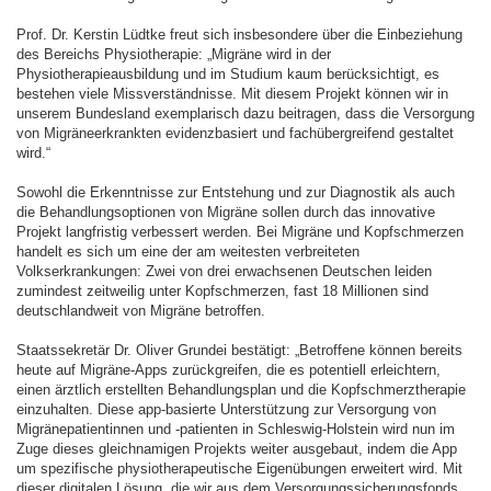
Prof. Dr. Kerstin Lüdtke freut sich insbesondere über die Einbeziehung
des Bereichs Physiotherapie: „Migräne wird in der
Physiotherapieausbildung und im Studium kaum berücksichtigt, es
bestehen viele Missverständnisse. Mit diesem Projekt können wir in
unserem Bundesland exemplarisch dazu beitragen, dass die Versorgung
von Migräneerkrankten evidenzbasiert und fachübergreifend gestaltet
wird.“
Sowohl die Erkenntnisse zur Entstehung und zur Diagnostik als auch
die Behandlungsoptionen von Migräne sollen durch das innovative
Projekt langfristig verbessert werden. Bei Migräne und Kopfschmerzen
handelt es sich um eine der am weitesten verbreiteten
Volkserkrankungen: Zwei von drei erwachsenen Deutschen leiden
zumindest zeitweilig unter Kopfschmerzen, fast 18 Millionen sind
deutschlandweit von Migräne betroffen.
Staatssekretär Dr. Oliver Grundei bestätigt: „Betroffene können bereits
heute auf Migräne-Apps zurückgreifen, die es potentiell erleichtern,
einen ärztlich erstellten Behandlungsplan und die Kopfschmerztherapie
einzuhalten. Diese app-basierte Unterstützung zur Versorgung von
Migränepatientinnen und -patienten in Schleswig-Holstein wird nun im
Zuge dieses gleichnamigen Projekts weiter ausgebaut, indem die App
um spezifische physiotherapeutische Eigenübungen erweitert wird. Mit
dieser digitalen Lösung, die wir aus dem Versorgungssicherungsfonds