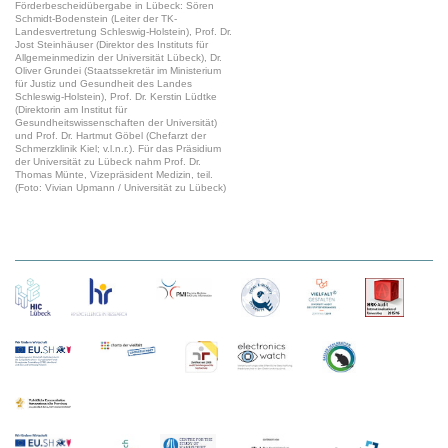
Förderbescheidübergabe in Lübeck: Sören
Schmidt-Bodenstein (Leiter der TK-
Landesvertretung Schleswig-Holstein), Prof. Dr.
Jost Steinhäuser (Direktor des Instituts für
Allgemeinmedizin der Universität Lübeck), Dr.
Oliver Grundei (Staatssekretär im Ministerium
für Justiz und Gesundheit des Landes
Schleswig-Holstein), Prof. Dr. Kerstin Lüdtke
(Direktorin am Institut für
Gesundheitswissenschaften der Universität)
und Prof. Dr. Hartmut Göbel (Chefarzt der
Schmerzklinik Kiel; v.l.n.r.). Für das Präsidium
der Universität zu Lübeck nahm Prof. Dr.
Thomas Münte, Vizepräsident Medizin, teil.
(Foto: Vivian Upmann / Universität zu Lübeck)