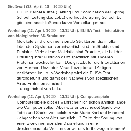
Grußwort (12. April, 10 – 10:30 Uhr)
PD Dr. Bärbel Kunze (Leitung und Koordination der Spring
School, Leitung des LoLa) eröffnet die Spring School. Es
gibt eine anschließende kurze Vorstellungsrunde.
Workshop (12. April, 10:30 – 13:15 Uhr): ELISA-Test – Interaktion
von biologischen 3D-Strukturen
Moleküle sind dreidimensionale Strukturen, die in allen
lebenden Systemen verantwortlich sind für Struktur und
Funktion. Viele dieser Moleküle sind Proteine, die bei der
Erfüllung ihrer Funktion ganz spezifisch mit anderen
Proteinen wechselwirken. Das gilt z.B. für die Interaktionen
von Hormon-Rezeptor, Virus-Rezeptor und Antigen-
Antikörper. Im LoLa-Workshop wird ein ELISA-Test
durchgeführt und damit der Nachweis von spezifischen
Virus-Proteinen simuliert.
– ausgerichtet von LoLa
Workshop (12. April, 10:30 – 13:15 Uhr): Computerspiele
Computerspiele gibt es wahrscheinlich schon ähnlich lange
wie Computer selbst. Aber was unterscheidet Spiele wie
Tetris und Snake von solchen wie Mario Kart und Minecraft
- abgesehen vom Alter natürlich...? Es ist der Sprung von
einer zweidimensionalen Darstellung in eine
dreidimensionale Welt, in der wir uns fortbewegen können!