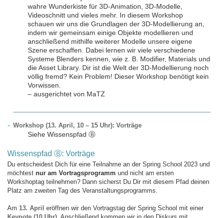
wahre Wunderkiste für 3D-Animation, 3D-Modelle,
Videoschnitt und vieles mehr. In diesem Workshop
schauen wir uns die Grundlagen der 3D-Modellierung an,
indem wir gemeinsam einige Objekte modellieren und
anschließend mithilfe weiterer Modelle unsere eigene
Szene erschaffen. Dabei lernen wir viele verschiedene
Systeme Blenders kennen, wie z. B. Modifier, Materials und
die Asset Library. Dir ist die Welt der 3D-Modellierung noch
völlig fremd? Kein Problem! Dieser Workshop benötigt kein
Vorwissen.
– ausgerichtet von MaTZ
Workshop (13. April, 10 – 15 Uhr): Vorträge
Siehe Wissenspfad Ⓑ
Wissenspfad Ⓑ: Vorträge
Du entscheidest Dich für eine Teilnahme an der Spring School 2023 und
möchtest
nur am Vortragsprogramm
und nicht am ersten
Workshoptag teilnehmen? Dann sicherst Du Dir mit diesem Pfad deinen
Platz am zweiten Tag des Veranstaltungsprogramms.
Am
13. April
eröffnen wir den Vortragstag der Spring School mit einer
Keynote (10 Uhr)
. Anschließend kommen wir in den Diskurs mit