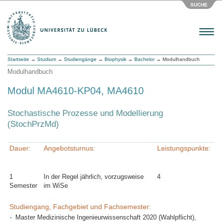
SUCHE
Menu
Startseite
→
Studium
→
Studiengänge
→
Biophysik
→
Bachelor
→ Modulhandbuch
Modulhandbuch
Modul MA4610-KP04, MA4610
Stochastische Prozesse und Modellierung
(StochPrzMd)
Dauer:
Angebotsturnus:
Leistungspunkte:
1
In der Regel jährlich, vorzugsweise
4
Semester
im WiSe
Studiengang, Fachgebiet und Fachsemester:
Master Medizinische Ingenieurwissenschaft 2020 (Wahlpflicht),