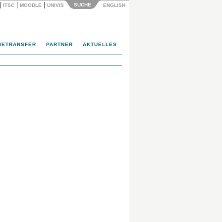
|
|
|
SUCHE
ITSC
MOODLE
UNIVIS
ENGLISH
IETRANSFER
PARTNER
AKTUELLES