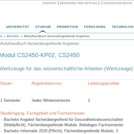
|
|
KONTAKT
BERATUNG UND NOTFÄLLE
HOCHSCHULRECHT
Website
UNIVERSITÄT
STUDIUM
PROMOTION
FORSCHUNG
TECHNOLOG
it
→
Bachelor
→ Modulhandbuch fächerübergreifende Angebote
Modulhandbuch fächerübergreifende Angebote
Modul CS2450-KP02, CS2450
Werkzeuge für das wissenschaftliche Arbeiten (Werkzeuge)
Dauer:
Angebotsturnus:
Leistungspunkte:
1 Semester
Jedes Wintersemester
2
Studiengang, Fachgebiet und Fachsemester:
Bachelor Angebot fächerübergreifend für Gesundheitswissenschaften
(Wahlpflicht), Fächerübergreifende Module, Beliebiges Fachsemester
Bachelor Informatik 2019 (Pflicht), Fächerübergreifende Module, 3.