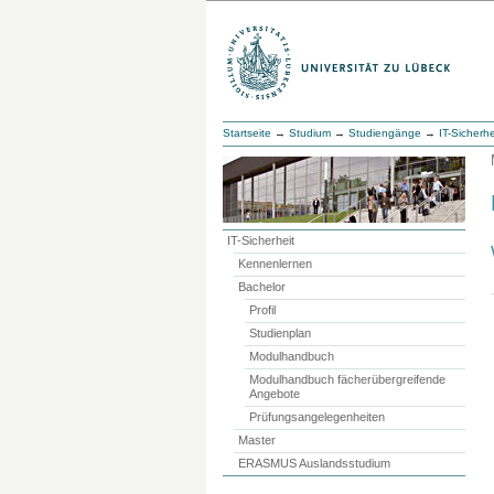
Startseite
→
Studium
→
Studiengänge
→
IT-Sicherhe
IT-Sicherheit
Kennenlernen
Bachelor
Profil
Studienplan
Modulhandbuch
Modulhandbuch fächerübergreifende
Angebote
Prüfungsangelegenheiten
Master
ERASMUS Auslandsstudium