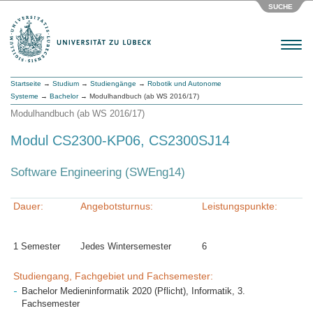
SUCHE
Menu
Startseite
→
Studium
→
Studiengänge
→
Robotik und Autonome
Systeme
→
Bachelor
→ Modulhandbuch (ab WS 2016/17)
Modulhandbuch (ab WS 2016/17)
Modul CS2300-KP06, CS2300SJ14
Software Engineering (SWEng14)
Dauer:
Angebotsturnus:
Leistungspunkte:
1 Semester
Jedes Wintersemester
6
Studiengang, Fachgebiet und Fachsemester:
Bachelor Medieninformatik 2020 (Pflicht), Informatik, 3.
Fachsemester