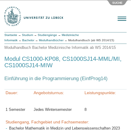
SUCHE
Menu
Startseite
→
Studium
→
Studiengänge
→
Medizinische
Informatik
→
Bachelor
→
Modulhandbücher
→ Modulhandbuch (ab WS 2014/15)
Modulhandbuch Bachelor Medizinische Informatik ab WS 2014/15
Modul CS1000-KP08, CS1000SJ14-MML/MI,
CS1000SJ14-MIW
Einführung in die Programmierung (EinfProg14)
Dauer:
Angebotsturnus:
Leistungspunkte:
1 Semester
Jedes Wintersemester
8
Studiengang, Fachgebiet und Fachsemester:
Bachelor Mathematik in Medizin und Lebenswissenschaften 2023