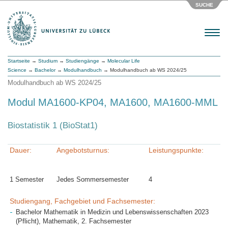
SUCHE
Menu
Startseite
→
Studium
→
Studiengänge
→
Molecular Life
Science
→
Bachelor
→
Modulhandbuch
→ Modulhandbuch ab WS 2024/25
Modulhandbuch ab WS 2024/25
Modul MA1600-KP04, MA1600, MA1600-MML
Biostatistik 1 (BioStat1)
Dauer:
Angebotsturnus:
Leistungspunkte:
1 Semester
Jedes Sommersemester
4
Studiengang, Fachgebiet und Fachsemester:
Bachelor Mathematik in Medizin und Lebenswissenschaften 2023
(Pflicht), Mathematik, 2. Fachsemester