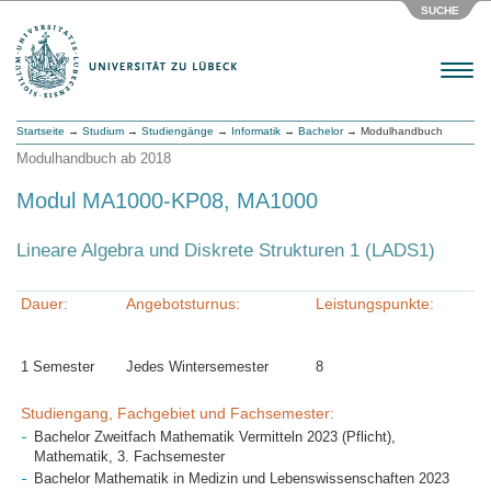
SUCHE
Menu
Startseite
→
Studium
→
Studiengänge
→
Informatik
→
Bachelor
→ Modulhandbuch
Modulhandbuch ab 2018
Modul MA1000-KP08, MA1000
Lineare Algebra und Diskrete Strukturen 1 (LADS1)
Dauer:
Angebotsturnus:
Leistungspunkte:
1 Semester
Jedes Wintersemester
8
Studiengang, Fachgebiet und Fachsemester:
Bachelor Zweitfach Mathematik Vermitteln 2023 (Pflicht),
Mathematik, 3. Fachsemester
Bachelor Mathematik in Medizin und Lebenswissenschaften 2023