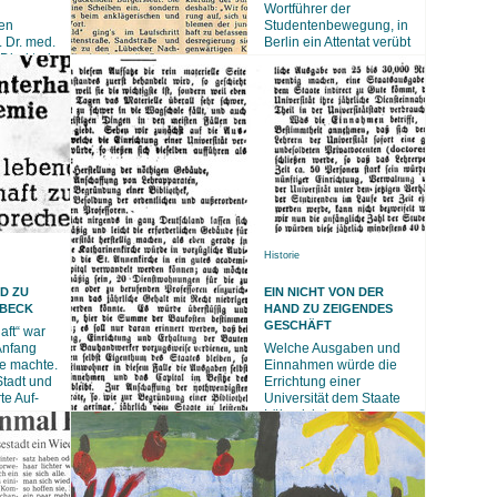
Wortführer der
en
Studentenbewegung, in
. Dr. med.
Berlin ein Attentat verübt
Direktorin
Historie
D ZU
EIN NICHT VON DER
ÜBECK
HAND ZU ZEIGENDES
GESCHÄFT
aft“ war
Anfang
Welche Ausgaben und
e machte.
Einnahmen würde die
Stadt und
Errichtung einer
te Auf-
Universität dem Staate
Lübeck bringen?