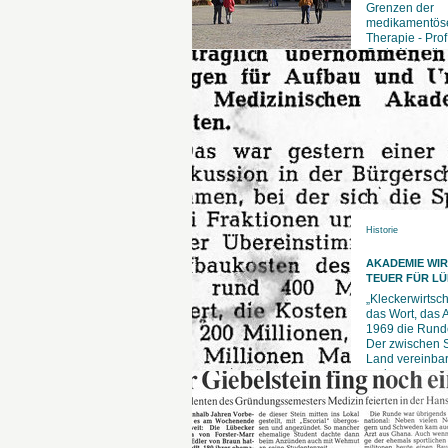
Grenzen der
medikamentös
Therapie - Prof
Carla Nau, die 
der Klinik für
Historie
AKADEMIE WIR
TEUER FÜR L
„Kleckerwirtsch
das Wort, das 
1969 die Rund
Der zwischen 
Land vereinbar
und