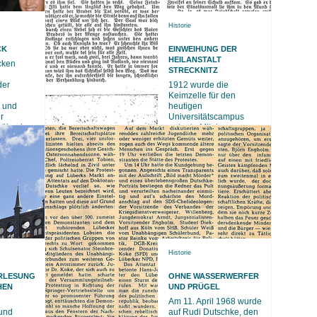
Historie
CK
EINWEIHUNG DER
HEILANSTALT
cken
STRECKNITZ
der
1912 wurde die
Keimzelle für den
n und
heutigen
r
Universitätscampus
 Lübeck
gelegt - Mit der
Straßenbahn und dann
zu Fuß ging es zu
Historie
RLESUNG
OHNE WASSERWERFER
HEN
UND PRÜGEL
Am 11. April 1968 wurde
 und
auf Rudi Dutschke, den