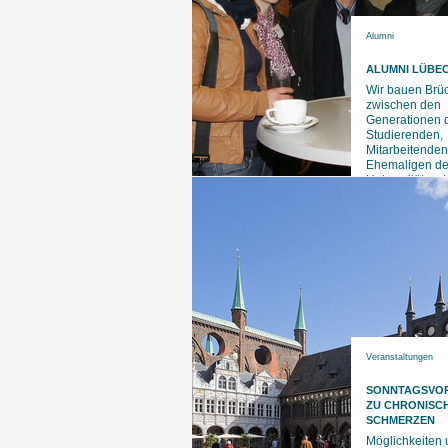
Alumni
ALUMNI LÜBE
Wir bauen Brü
zwischen den
Generationen 
Studierenden,
Mitarbeitende
Ehemaligen de
Universität zu
Veranstaltungen
SONNTAGSVO
ZU CHRONISC
SCHMERZEN
Möglichkeiten