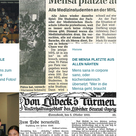
Historie
LLE
DIE MENSA PLATZTE AUS
ALLEN NÄHTEN
uns zum
Mens sana in corpore
re
sano, oder
und Fotos!
küchenlateinisch
übersetzt: "Wer in die
Mensa geht, braucht
einen gesunden Körper."
Das