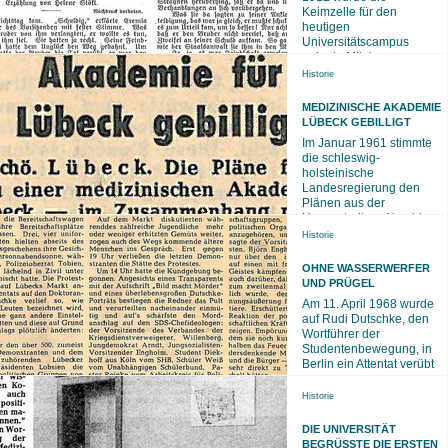
Keimzelle für den
heutigen
Universitätscampus
gelegt - Mit der
Straßenbahn und dann
Historie
zu Fuß ging es zu
MEDIZINISCHE AKADEMIE
LÜBECK GEBILLIGT
Im Januar 1961 stimmte
die schleswig-
holsteinische
Landesregierung den
Plänen aus der
Hansestadt zu. Nun hing
alles vom
Historie
OHNE WASSERWERFER
UND PRÜGEL
Am 11. April 1968 wurde
auf Rudi Dutschke, den
Wortführer der
Studentenbewegung, in
Berlin ein Attentat verübt
Historie
DIE UNIVERSITÄT
BEGRÜSSTE DIE ERSTEN C