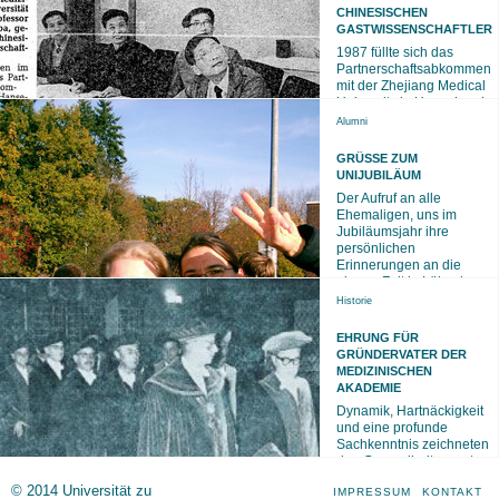
HINESISCHEN G
ASTWISSENSCHAFTLER
1987 füllte sich das
Partnerschaftsabkommen
mit der Zhejiang Medical
University in Hangzhou in
beiden Richtungen mit
Alumni
GRÜSSE ZUM U
NIJUBILÄUM
Der Aufruf an alle
Ehemaligen, uns im
Jubiläumsjahr ihre
persönlichen
Erinnerungen an die
eigene Zeit in Lübeck zu
Historie
EHRUNG FÜR
GRÜNDERVATER DER
MEDIZINISCHEN
AKADEMIE
Dynamik, Hartnäckigkeit
und eine profunde
Sachkenntnis zeichneten
den Gesundheitssenator
der Hansestadt Lübeck,
© 2014 Universität zu
IMPRESSUM
KONTAKT
Alfred