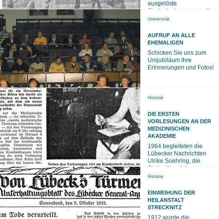
ausgelöste
Studentenbewegung die
deutschen Hochschulen -
Universität
direkt
AUFRUF AN ALLE
EHEMALIGEN
Schicken Sie uns zum
Unijubiläum Ihre
Erinnerungen und Fotos!
Historie
DIE ERSTEN
VORLESUNGEN AN DER
MEDIZINISCHEN
AKADEMIE
1964 begleiteten die
Lübecker Nachrichten
Ulrike Soehring, die
Studentin mit der
Immatrikulationsnummer
Historie
1, an ihrem
EINWEIHUNG DER
HEILANSTALT
STRECKNITZ
1912 wurde die