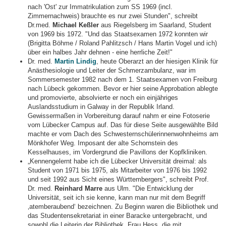
nach 'Ost' zur Immatrikulation zum SS 1969 (incl.
Zimmernachweis) brauchte es nur zwei Stunden", schreibt
Dr.med.
Michael Keßler
aus Riegelsberg im Saarland, Student
von 1969 bis 1972. "Und das Staatsexamen 1972 konnten wir
(Brigitta Böhme / Roland Pahlitzsch / Hans Martin Vogel und ich)
über ein halbes Jahr dehnen - eine herrliche Zeit!"
Dr. med.
Martin Lindig
, heute Oberarzt an der hiesigen Klinik für
Anästhesiologie und Leiter der Schmerzambulanz, war im
Sommersemester 1982 nach dem 1. Staatsexamen von Freiburg
nach Lübeck gekommen. Bevor er hier seine Approbation ablegte
und promovierte, absolvierte er noch ein einjähriges
Auslandsstudium in Galway in der Republik Irland.
Gewissermaßen in Vorbereitung darauf nahm er eine Fotoserie
vom Lübecker Campus auf. Das für diese Seite ausgewählte Bild
machte er vom Dach des Schwesternschülerinnenwohnheims am
Mönkhofer Weg. Imposant der alte Schornstein des
Kesselhauses, im Vordergrund die Pavillons der Kopfkliniken.
„Kennengelernt habe ich die Lübecker Universität dreimal: als
Student von 1971 bis 1975, als Mitarbeiter von 1976 bis 1992
und seit 1992 aus Sicht eines Württembergers", schreibt Prof.
Dr. med.
Reinhard Marre
aus Ulm. "Die Entwicklung der
Universität, seit ich sie kenne, kann man nur mit dem Begriff
‚atemberaubend‘ bezeichnen. Zu Beginn waren die Bibliothek und
das Studentensekretariat in einer Baracke untergebracht, und
sowohl die Leiterin der Bibliothek, Frau Hess, die mit