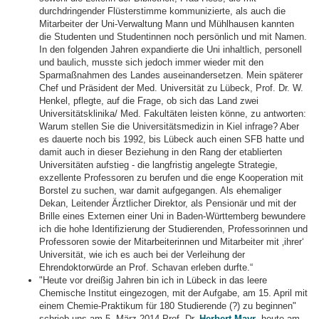
durchdringender Flüsterstimme kommunizierte, als auch die
Mitarbeiter der Uni-Verwaltung Mann und Mühlhausen kannten
die Studenten und Studentinnen noch persönlich und mit Namen.
In den folgenden Jahren expandierte die Uni inhaltlich, personell
und baulich, musste sich jedoch immer wieder mit den
Sparmaßnahmen des Landes auseinandersetzen. Mein späterer
Chef und Präsident der Med. Universität zu Lübeck, Prof. Dr. W.
Henkel, pflegte, auf die Frage, ob sich das Land zwei
Universitätsklinika/ Med. Fakultäten leisten könne, zu antworten:
Warum stellen Sie die Universitätsmedizin in Kiel infrage? Aber
es dauerte noch bis 1992, bis Lübeck auch einen SFB hatte und
damit auch in dieser Beziehung in den Rang der etablierten
Universitäten aufstieg - die langfristig angelegte Strategie,
exzellente Professoren zu berufen und die enge Kooperation mit
Borstel zu suchen, war damit aufgegangen. Als ehemaliger
Dekan, Leitender Ärztlicher Direktor, als Pensionär und mit der
Brille eines Externen einer Uni in Baden-Württemberg bewundere
ich die hohe Identifizierung der Studierenden, Professorinnen und
Professoren sowie der Mitarbeiterinnen und Mitarbeiter mit ‚ihrer‘
Universität, wie ich es auch bei der Verleihung der
Ehrendoktorwürde an Prof. Schavan erleben durfte.“
"Heute vor dreißig Jahren bin ich in Lübeck in das leere
Chemische Institut eingezogen, mit der Aufgabe, am 15. April mit
einem Chemie-Praktikum für 180 Studierende (?) zu beginnen"
schrieb uns am 5. März 2014 Prof. Dr.
Herbert Mayr
, heute am