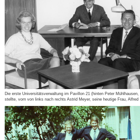
Die erste Universitätsverwaltung im Pavillon 21 (hinten Peter Mühlhausen,
stellte, vorn von links nach rechts Astrid Meyer, seine heutige Frau, Alfr