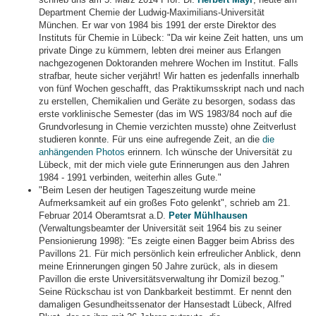
Department Chemie der Ludwig-Maximilians-Universität
München. Er war von 1984 bis 1991 der erste Direktor des
Instituts für Chemie in Lübeck: "Da wir keine Zeit hatten, uns um
private Dinge zu kümmern, lebten drei meiner aus Erlangen
nachgezogenen Doktoranden mehrere Wochen im Institut. Falls
strafbar, heute sicher verjährt! Wir hatten es jedenfalls innerhalb
von fünf Wochen geschafft, das Praktikumsskript nach und nach
zu erstellen, Chemikalien und Geräte zu besorgen, sodass das
erste vorklinische Semester (das im WS 1983/84 noch auf die
Grundvorlesung in Chemie verzichten musste) ohne Zeitverlust
studieren konnte. Für uns eine aufregende Zeit, an die
die
anhängenden Photos
erinnern. Ich wünsche der Universität zu
Lübeck, mit der mich viele gute Erinnerungen aus den Jahren
1984 - 1991 verbinden, weiterhin alles Gute."
"Beim Lesen der heutigen Tageszeitung wurde meine
Aufmerksamkeit auf ein großes Foto gelenkt", schrieb am 21.
Februar 2014 Oberamtsrat a.D.
Peter Mühlhausen
(Verwaltungsbeamter der Universität seit 1964 bis zu seiner
Pensionierung 1998): "Es zeigte einen Bagger beim Abriss des
Pavillons 21. Für mich persönlich kein erfreulicher Anblick, denn
meine Erinnerungen gingen 50 Jahre zurück, als in diesem
Pavillon die erste Universitätsverwaltung ihr Domizil bezog."
Seine Rückschau ist von Dankbarkeit bestimmt. Er nennt den
damaligen Gesundheitssenator der Hansestadt Lübeck, Alfred