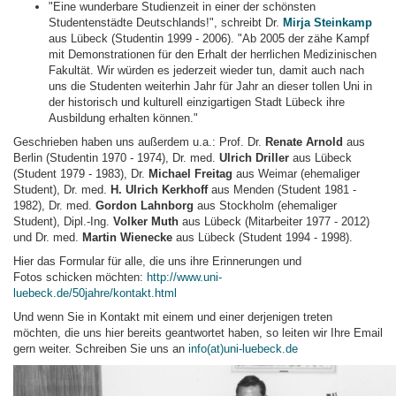
"Eine wunderbare Studienzeit in einer der schönsten
Studentenstädte Deutschlands!", schreibt Dr.
Mirja Steinkamp
aus Lübeck (Studentin 1999 - 2006). "Ab 2005 der zähe Kampf
mit Demonstrationen für den Erhalt der herrlichen Medizinischen
Fakultät. Wir würden es jederzeit wieder tun, damit auch nach
uns die Studenten weiterhin Jahr für Jahr an dieser tollen Uni in
der historisch und kulturell einzigartigen Stadt Lübeck ihre
Ausbildung erhalten können."
Geschrieben haben uns außerdem u.a.: Prof. Dr.
Renate Arnold
aus
Berlin (Studentin 1970 - 1974), Dr. med.
Ulrich Driller
aus Lübeck
(Student 1979 - 1983), Dr.
Michael Freitag
aus Weimar (ehemaliger
Student), Dr. med.
H. Ulrich Kerkhoff
aus Menden (Student 1981 -
1982), Dr. med.
Gordon Lahnborg
aus Stockholm (ehemaliger
Student), Dipl.-Ing.
Volker Muth
aus Lübeck (Mitarbeiter 1977 - 2012)
und Dr. med.
Martin Wienecke
aus Lübeck (Student 1994 - 1998).
Hier das Formular für alle, die uns ihre Erinnerungen und
Fotos schicken möchten:
http://www.uni-
luebeck.de/50jahre/kontakt.html
Und wenn Sie in Kontakt mit einem und einer derjenigen treten
möchten, die uns hier bereits geantwortet haben, so leiten wir Ihre Email
gern weiter. Schreiben Sie uns an
info(at)uni-luebeck.de