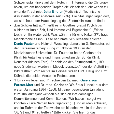
Schweinestall (links auf dem Foto, im Hintergrund die Chirurgie)
holen, um am hängenden Tropfen die Vielfalt der Lebewesen zu
erkunden", schreibt
Jutta Endler
(Medizinisch-Technische
Assistentin in der Anatomie seit 1976). Die Stallungen lagen dort,
wo sich heute der Haupteingang des Zentralklinikums befindet.
„Ein Schüler tritt auf“, heißt es in Goethes „Faust I“: „Ich bin
allhier erst kurze Zeit, Und komme voll Ergebenheit“. „Erklärt
Euch, eh Ihr weiter geht, Was wählt Ihr für eine Fakultät?“, fragt
Mephistopheles ihn. Diese berühmte Schülerszene spielten
Denis Fauter
und Heinrich Wessling, damals im 3. Semester, bei
der Erstsemesterbegrüßung im Oktober 1986 an der
Medizinischen Universität. Dr. Fauter ist heute Chefarzt der
Klinik für Anästhesie und Intensivmedizin der Schön Klinik
Neustadt (kleines Foto). Er schickte den Zeitungsartikel „180
neue Studenten werden in Lübeck ‚verarztet‘“, der den Auftritt im
Bild festhält. Vorn rechts im Hörsaal sitzen Prof. Haug und Prof.
Kühnel, die beiden Anatomie-Professoren.
"Hurra - wir leben noch!", schreiben Dr. med.
Gisela von
Forster-Marr
und Dr. med.
Christian Wolf
aus Lübeck aus dem
ersten Jahrgang 1964 - 1968. Mit einer besonderen Einladung
zum Jubiläumsjahr wenden sie sich an ihre damaligen
Kommilitoninnen und Kommilitonen: "Wir haben - so gut wir
konnten - Eure Namen herausgepickt (...) und würden anbieten,
uns im Rahmen der Festwoche ein bisschen wie in den Jahren
'86, '91 und '94 zu treffen." Bitte klicken Sie hier für das