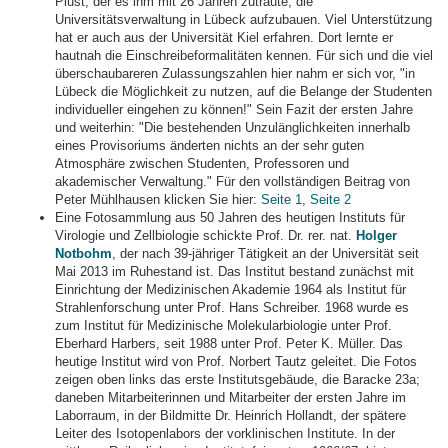
Plust, der es ihm mit 26 Jahren zutraute, die
Universitätsverwaltung in Lübeck aufzubauen. Viel Unterstützung
hat er auch aus der Universität Kiel erfahren. Dort lernte er
hautnah die Einschreibeformalitäten kennen. Für sich und die viel
überschaubareren Zulassungszahlen hier nahm er sich vor, "in
Lübeck die Möglichkeit zu nutzen, auf die Belange der Studenten
individueller eingehen zu können!" Sein Fazit der ersten Jahre
und weiterhin: "Die bestehenden Unzulänglichkeiten innerhalb
eines Provisoriums änderten nichts an der sehr guten
Atmosphäre zwischen Studenten, Professoren und
akademischer Verwaltung." Für den vollständigen Beitrag von
Peter Mühlhausen klicken Sie hier:
Seite 1
,
Seite 2
Eine Fotosammlung aus 50 Jahren des heutigen Instituts für
Virologie und Zellbiologie schickte Prof. Dr. rer. nat.
Holger
Notbohm
, der nach 39-jähriger Tätigkeit an der Universität seit
Mai 2013 im Ruhestand ist. Das Institut bestand zunächst mit
Einrichtung der Medizinischen Akademie 1964 als Institut für
Strahlenforschung unter Prof. Hans Schreiber. 1968 wurde es
zum Institut für Medizinische Molekularbiologie unter Prof.
Eberhard Harbers, seit 1988 unter Prof. Peter K. Müller. Das
heutige Institut wird von Prof. Norbert Tautz geleitet. Die Fotos
zeigen oben links das erste Institutsgebäude, die Baracke 23a;
daneben Mitarbeiterinnen und Mitarbeiter der ersten Jahre im
Laborraum, in der Bildmitte Dr. Heinrich Hollandt, der spätere
Leiter des Isotopenlabors der vorklinischen Institute. In der