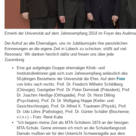
Emeriti der Universität auf dem Jahresempfang 2014 im Foyer des Audima
Der Aufruf an alle Ehemaligen, uns im Jubiläumsjahr ihre persönlichen
Erinnerungen an die eigene Zeit in Lübeck zu schicken, stößt auf viel
Resonanz. Wir danken herzlich dafür und freuen uns über jede
Zusendung.
Eine gut aufgelegte Gruppe ehemaliger Klinik- und
Institutsdirektoren gab sich zum Jahresempfang anlässlich des
50-jährigen Bestehens der Universität die Ehre. Auf dem
Foto
von links nach rechts: Prof. Dr. Friedrich Wilhelm Schildberg
(Chirurgie), Gastgeber Prof. Dr. Peter Dominiak (Präsident), Prof.
Dr. Joachim Henßge (Orthopädie), Prof. Dr. Horst Dilling
(Psychiatrie), Prof. Dr. Dr. Wolfgang Hoppe (Kiefer- und
Gesichtschirurgie), Prof. Dr. Alfred X. Trautwein (Physik), Prof.
Dr. Udo Löhrs (Pathologie), Prof. Dr. Günter Schäfer (Biochemie;
v.l.n.r.) – Foto: René Kube
"Ich begann meine Zeit als MTA-Schülerin 1974 an der hiesigen
MTA-Schule. Gerne erinnere ich mich an die Schulanfangszeit.
Damals mußten wir für den Unterricht Schweinegülle aus dem