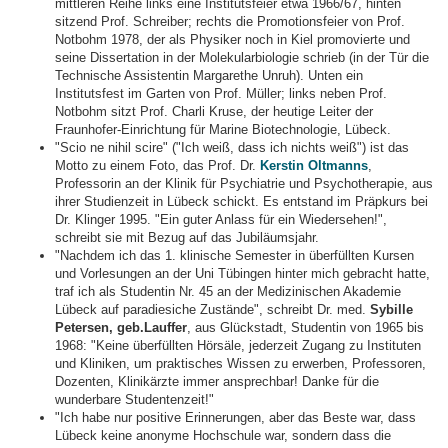
mittleren Reihe links eine Institutsfeier etwa 1966/67, hinten
sitzend Prof. Schreiber; rechts die Promotionsfeier von Prof.
Notbohm 1978, der als Physiker noch in Kiel promovierte und
seine Dissertation in der Molekularbiologie schrieb (in der Tür die
Technische Assistentin Margarethe Unruh). Unten ein
Institutsfest im Garten von Prof. Müller; links neben Prof.
Notbohm sitzt Prof. Charli Kruse, der heutige Leiter der
Fraunhofer-Einrichtung für Marine Biotechnologie, Lübeck.
"Scio ne nihil scire" ("Ich weiß, dass ich nichts weiß") ist das
Motto zu einem Foto, das Prof. Dr.
Kerstin Oltmanns
,
Professorin an der Klinik für Psychiatrie und Psychotherapie, aus
ihrer Studienzeit in Lübeck schickt. Es entstand im Präpkurs bei
Dr. Klinger 1995. "Ein guter Anlass für ein Wiedersehen!",
schreibt sie mit Bezug auf das Jubiläumsjahr.
"Nachdem ich das 1. klinische Semester in überfüllten Kursen
und Vorlesungen an der Uni Tübingen hinter mich gebracht hatte,
traf ich als Studentin Nr. 45 an der Medizinischen Akademie
Lübeck auf paradiesiche Zustände", schreibt Dr. med.
Sybille
Petersen, geb.Lauffer
, aus Glückstadt, Studentin von 1965 bis
1968: "Keine überfüllten Hörsäle, jederzeit Zugang zu Instituten
und Kliniken, um praktisches Wissen zu erwerben, Professoren,
Dozenten, Klinikärzte immer ansprechbar! Danke für die
wunderbare Studentenzeit!"
"Ich habe nur positive Erinnerungen, aber das Beste war, dass
Lübeck keine anonyme Hochschule war, sondern dass die