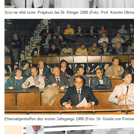
Scio ne nihil scire: Präpkurs bei Dr. Klinger 1995 (Foto: Prof. Kerstin Oltm
Ehemaligentreffen des ersten Jahrgangs 1986 (Foto: Dr. Gisela von Forste