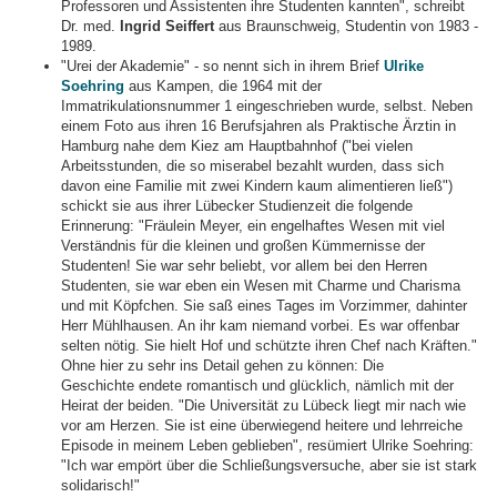
Professoren und Assistenten ihre Studenten kannten", schreibt
Dr. med.
Ingrid Seiffert
aus Braunschweig, Studentin von 1983 -
1989.
"Urei der Akademie" - so nennt sich in ihrem Brief
Ulrike
Soehring
aus Kampen, die 1964 mit der
Immatrikulationsnummer 1 eingeschrieben wurde, selbst. Neben
einem Foto aus ihren 16 Berufsjahren als Praktische Ärztin in
Hamburg nahe dem Kiez am Hauptbahnhof ("bei vielen
Arbeitsstunden, die so miserabel bezahlt wurden, dass sich
davon eine Familie mit zwei Kindern kaum alimentieren ließ")
schickt sie aus ihrer Lübecker Studienzeit die folgende
Erinnerung: "Fräulein Meyer, ein engelhaftes Wesen mit viel
Verständnis für die kleinen und großen Kümmernisse der
Studenten! Sie war sehr beliebt, vor allem bei den Herren
Studenten, sie war eben ein Wesen mit Charme und Charisma
und mit Köpfchen. Sie saß eines Tages im Vorzimmer, dahinter
Herr Mühlhausen. An ihr kam niemand vorbei. Es war offenbar
selten nötig. Sie hielt Hof und schützte ihren Chef nach Kräften."
Ohne hier zu sehr ins Detail gehen zu können: Die
Geschichte endete romantisch und glücklich, nämlich mit der
Heirat der beiden. "Die Universität zu Lübeck liegt mir nach wie
vor am Herzen. Sie ist eine überwiegend heitere und lehrreiche
Episode in meinem Leben geblieben", resümiert Ulrike Soehring:
"Ich war empört über die Schließungsversuche, aber sie ist stark
solidarisch!"