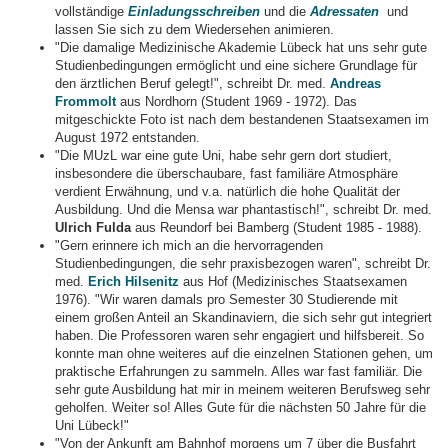
vollständige
Einladungsschreiben
und die
Adressaten
und
lassen Sie sich zu dem Wiedersehen animieren.
"Die damalige Medizinische Akademie Lübeck hat uns sehr gute
Studienbedingungen ermöglicht und eine sichere Grundlage für
den ärztlichen Beruf gelegt!", schreibt Dr. med.
Andreas
Frommolt
aus Nordhorn (Student 1969 - 1972). Das
mitgeschickte Foto ist nach dem bestandenen Staatsexamen im
August 1972 entstanden.
"Die MUzL war eine gute Uni, habe sehr gern dort studiert,
insbesondere die überschaubare, fast familiäre Atmosphäre
verdient Erwähnung, und v.a. natürlich die hohe Qualität der
Ausbildung. Und die Mensa war phantastisch!", schreibt Dr. med.
Ulrich Fulda
aus Reundorf bei Bamberg (Student 1985 - 1988).
"Gern erinnere ich mich an die hervorragenden
Studienbedingungen, die sehr praxisbezogen waren", schreibt Dr.
med.
Erich Hilsenitz
aus Hof (Medizinisches Staatsexamen
1976). "Wir waren damals pro Semester 30 Studierende mit
einem großen Anteil an Skandinaviern, die sich sehr gut integriert
haben. Die Professoren waren sehr engagiert und hilfsbereit. So
konnte man ohne weiteres auf die einzelnen Stationen gehen, um
praktische Erfahrungen zu sammeln. Alles war fast familiär. Die
sehr gute Ausbildung hat mir in meinem weiteren Berufsweg sehr
geholfen. Weiter so! Alles Gute für die nächsten 50 Jahre für die
Uni Lübeck!"
"Von der Ankunft am Bahnhof morgens um 7 über die Busfahrt