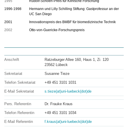
1995
Rudolf-Schoen-Preis für Klinische Forschung
1996-1998
Hermann und Lilly Schilling Stiftung: Gastprofessur an der
UC San Diego
2001
Innovationspreis des BMBF für biomedizinische Technik
2002
Otto-von-Guericke-Forschungspreis
Anschrift
Ratzeburger Allee 160, Haus 1, Zi. 120
23562 Lübeck
Sekretariat
Susanne Tieze
Telefon Sekretariat
+49 451 3101 1031
E-Mail Sekretariat
s.tieze(at)uni-luebeck(dot)de
Pers. Referentin
Dr. Frauke Kraus
Telefon Referentin
+49 451 3101 1034
E-Mail Referentin
f.kraus(at)uni-luebeck(dot)de