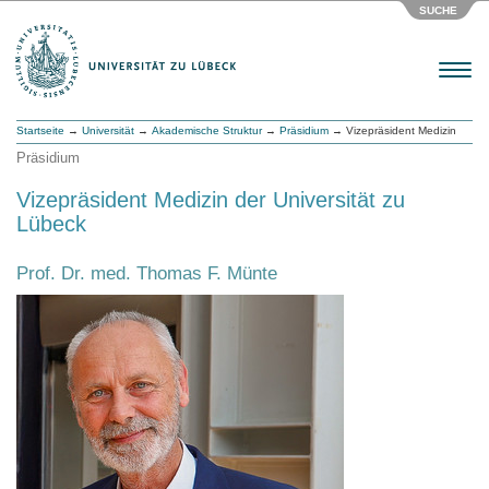
SUCHE
Menu
Startseite
→
Universität
→
Akademische Struktur
→
Präsidium
→ Vizepräsident Medizin
Präsidium
Vizepräsident Medizin der Universität zu
Lübeck
Prof. Dr. med. Thomas F. Münte