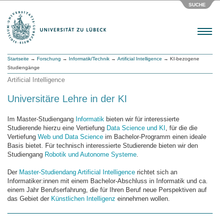
SUCHE
Menu
Startseite
→
Forschung
→
Informatik/Technik
→
Artificial Intelligence
→ KI-bezogene
Studiengänge
Artificial Intelligence
Universitäre Lehre in der KI
Im Master-Studiengang
Informatik
bieten wir für interessierte
Studierende hierzu eine Vertiefung
Data Science und KI
, für die die
Vertiefung
Web und Data Science
im Bachelor-Programm einen ideale
Basis bietet. Für technisch interessierte Studierende bieten wir den
Studiengang
Robotik und Autonome Systeme
.
Der
Master-Studiendang Artificial Intelligence
richtet sich an
Informatiker:innen mit einem Bachelor-Abschluss in Informatik und ca.
einem Jahr Berufserfahrung, die für Ihren Beruf neue Perspektiven auf
das Gebiet der
Künstlichen Intelligenz
einnehmen wollen.