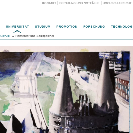
|
|
KONTAKT
BERATUNG UND NOTFÄLLE
HOCHSCHULRECHT
Website
UNIVERSITÄT
STUDIUM
PROMOTION
FORSCHUNG
TECHNOLOG
cus:ART
→ Holstentor und Salzspeicher