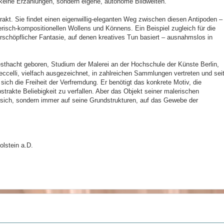
, keine Erzählungen, sondern eigene, autonome Bildwelten.
trakt. Sie findet einen eigenwillig-eleganten Weg zwischen diesen Antipoden –
lerisch-kompositionellen Wollens und Könnens. Ein Beispiel zugleich für die
schöpflicher Fantasie, auf denen kreatives Tun basiert – ausnahmslos in
thacht geboren, Studium der Malerei an der Hochschule der Künste Berlin,
celli, vielfach ausgezeichnet, in zahlreichen Sammlungen vertreten und sei
 sich die Freiheit der Verfremdung. Er benötigt das konkrete Motiv, die
strakte Beliebigkeit zu verfallen. Aber das Objekt seiner malerischen
n sich, sondern immer auf seine Grundstrukturen, auf das Gewebe der
lstein a.D.