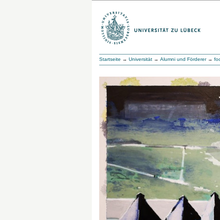
Startseite
→
Universität
→
Alumni und Förderer
→
fo