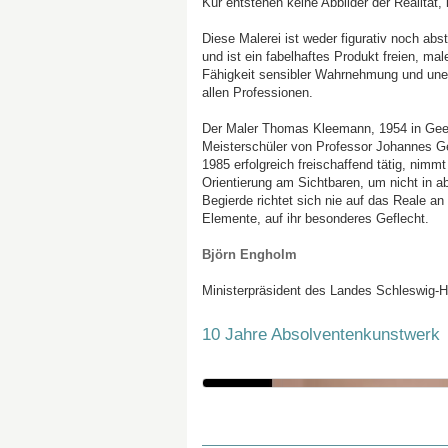
Kür entstehen keine Abbilder der Realität
Diese Malerei ist weder figurativ noch abs
und ist ein fabelhaftes Produkt freien, ma
Fähigkeit sensibler Wahrnehmung und uner
allen Professionen.
Der Maler Thomas Kleemann, 1954 in Gees
Meisterschüler von Professor Johannes Gec
1985 erfolgreich freischaffend tätig, nimmt
Orientierung am Sichtbaren, um nicht in ab
Begierde richtet sich nie auf das Reale a
Elemente, auf ihr besonderes Geflecht.
Björn Engholm
Ministerpräsident des Landes Schleswig-Ho
10 Jahre Absolventenkunstwerk