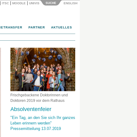
|
|
|
SUCHE
ITSC
MOODLE
UNIVIS
ENGLISH
IETRANSFER
PARTNER
AKTUELLES
Frischgebackene Doktorinnen und
Doktoren 2019 vor dem Rathaus
Absolventenfeier
"Ein Tag, an den Sie sich Ihr ganzes
Leben erinnern werden"
Pressemitteilung 13.07.2019