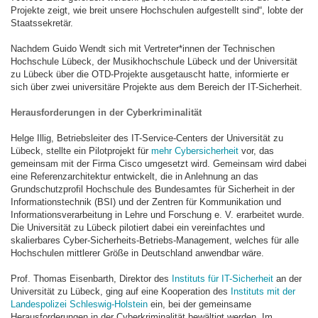
Projekte zeigt, wie breit unsere Hochschulen aufgestellt sind“, lobte der
Staatssekretär.
Nachdem Guido Wendt sich mit Vertreter*innen der Technischen
Hochschule Lübeck, der Musikhochschule Lübeck und der Universität
zu Lübeck über die OTD-Projekte ausgetauscht hatte, informierte er
sich über zwei universitäre Projekte aus dem Bereich der IT-Sicherheit.
Herausforderungen in der Cyberkriminalität
Helge Illig, Betriebsleiter des IT-Service-Centers der Universität zu
Lübeck, stellte ein Pilotprojekt für
mehr Cybersicherheit
vor, das
gemeinsam mit der Firma Cisco umgesetzt wird. Gemeinsam wird dabei
eine Referenzarchitektur entwickelt, die in Anlehnung an das
Grundschutzprofil Hochschule des Bundesamtes für Sicherheit in der
Informationstechnik (BSI) und der Zentren für Kommunikation und
Informationsverarbeitung in Lehre und Forschung e. V. erarbeitet wurde.
Die Universität zu Lübeck pilotiert dabei ein vereinfachtes und
skalierbares Cyber-Sicherheits-Betriebs-Management, welches für alle
Hochschulen mittlerer Größe in Deutschland anwendbar wäre.
Prof. Thomas Eisenbarth, Direktor des
Instituts für IT-Sicherheit
an der
Universität zu Lübeck, ging auf eine Kooperation des
Instituts mit der
Landespolizei Schleswig-Holstein
ein, bei der gemeinsame
Herausforderungen in der Cyberkriminalität bewältigt werden. Im