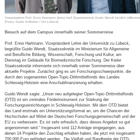
Vizepräsident Prof. Enno Hartmann (links) hieß Staatssekretär Guido Wendt herzlich willkom
(Fotos: Guido Kollmeier / Uni Lübeck)
Besuch auf dem Campus innerhalb seiner Sommerreise
Prof. Enno Hartmann, Vizepräsident Lehre der Universität zu Lübeck,
begrüßte Guido Wendt, Staatssekretär im Ministerium für Allgemeine
und Berufliche Bildung, Wissenschaft, Forschung und Kultur, am
Dienstag im Gebäude für Biomedizinische Forschung. Der Kieler
Staatssekretär informierte sich innerhalb seiner Sommerreise über
aktuelle Projekte. Zunächst ging es um Forschungsschwerpunkte, die
durch den sogenannten Open-Topic-Drittmittelfonds des Landes
Schleswig-Holstein eine Anschubfinanzierung erhalten.
Guido Wendt sagte: „Unser neu aufgelegter Open-Topic-Drittmittelfonds
(OTD) ist ein zentrales Förderinstrument zur Stärkung der
Forschungseinrichtungen in Schleswig-Holstein. Mit dem OTD bietet
das Land erstmals ein Unterstützungsformat an, um die Chancen der
Hochschulen auf Mittel der Deutschen Forschungsgemeinschaft und der
EU zu verbessern. Es ist sehr erfreulich, dass dieses Angebot so gut
angenommen wird.“ Insgesamt sind 112 Anträge eingegangen, aus
denen 14 Projekte den Zuschlag erhalten haben, die jetzt mit insgesamt
700.000 Euro gefördert werden. „Die Vielfalt und Bandbreite der OTD-