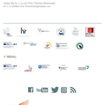
Helge Illig (3. v. l.) und Prof. Thomas Eisenbarth
(4. v. l.) stellten ihre Forschunsgprojekte vor.