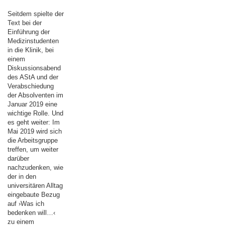
Seitdem spielte der
Text bei der
Einführung der
Medizinstudenten
in die Klinik, bei
einem
Diskussionsabend
des AStA und der
Verabschiedung
der Absolventen im
Januar 2019 eine
wichtige Rolle. Und
es geht weiter: Im
Mai 2019 wird sich
die Arbeitsgruppe
treffen, um weiter
darüber
nachzudenken, wie
der in den
universitären Alltag
eingebaute Bezug
auf ›Was ich
bedenken will…‹
zu einem