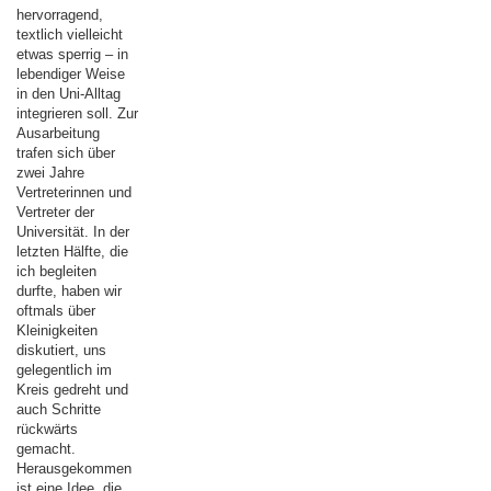
hervorragend,
textlich vielleicht
etwas sperrig – in
lebendiger Weise
in den Uni-Alltag
integrieren soll. Zur
Ausarbeitung
trafen sich über
zwei Jahre
Vertreterinnen und
Vertreter der
Universität. In der
letzten Hälfte, die
ich begleiten
durfte, haben wir
oftmals über
Kleinigkeiten
diskutiert, uns
gelegentlich im
Kreis gedreht und
auch Schritte
rückwärts
gemacht.
Herausgekommen
ist eine Idee, die