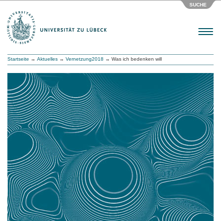
SUCHE
Menu
Startseite
→
Aktuelles
→
Vernetzung2018
→ Was ich bedenken will