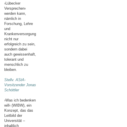
›Lübecker
Versprechen‹
werden kann,
nämlich in
Forschung, Lehre
und
Krankenversorgung
nicht nur
erfolgreich zu sein,
sondern dabei
auch gewissenhaft,
tolerant und
menschlich zu
bleiben.
Stellv. AStA-
Vorsitzender Jonas
Schöttler
›Was ich bedenken
will‹ (WIBW), ein
Konzept, das das
Leitbild der
Universität –
inhaltlich