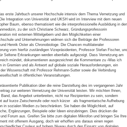
ch das erste Jahrbuch unserer Hochschule intensiv dem Thema Vernetzung und
Die Integration von Universität und UKSH wird im Interview mit dem neuen
opher Baum, ebenso thematisiert wie die interprofessionelle Ausbildung in de
medizin, zu der sich Christiane Schwarz, Gründungsprofessorin
tion mit externen Mittelgebern und den Möglichkeiten einer
schule und Unternehmungen widmen sich die Beiträge der Professoren
und Henrik Oster als Chronobiologe. Die Chancen multilateraler
erung vom hierfür zuständigen Vizepräsidenten, Professor Stefan Fischer, un
für Seltene Erkrankungen werden ebenfalls aufgezeigt. Dass Vernetzung am
ereich mündet, dokumentieren ausgezeichnet die Kommentare zu ›Was ich
ven in Gremien und als Antwort auf globale soziale Herausforderungen, ein
in der Wissenschaft mit Professor Rehmann-Sutter sowie die Verbindung
sellschaft in öffentlichen Veranstaltungen.
räsentierte Publikation über die reine Darstellung des im vergangenen Jahr
eitrag zur weiteren Vernetzung der Universität leisten. Wir möchten Ihnen,
 Band, das Angebot unterbreiten, nicht nur Rezipienten zu sein, sondern
cht auf kurze Zwischenrufe oder noch kürzer als fragmentarische Aufhebung
 in sozialen Medien zu beschränken. Sie haben die Möglichkeit, auf
he, Ergänzungen, Beispiele oder Ideen einzubringen. Dies drücken die
nd Forum aus. Greifen Sie bitte zum digitalen Mikrofon und bringen Sie Ihre
riment mit offenem Ausgang, doch wir erhoffen uns daraus einen regen
schiedlicher Couleur auf hohem Niveau durch den Einsatz von digitalen