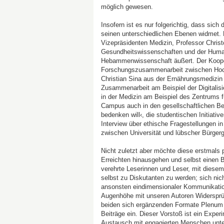
möglich gewesen.
Insofern ist es nur folgerichtig, dass si
seinen unterschiedlichen Ebenen widmet. 
Vizepräsidenten Medizin, Professor Christ
Gesundheitswissenschaften und der Human
Hebammenwissenschaft äußert. Der Koopera
Forschungszusammenarbeit zwischen Hoch
Christian Sina aus der Ernährungsmedizin 
Zusammenarbeit am Beispiel der Digitalisi
in der Medizin am Beispiel des Zentrums 
Campus auch in den gesellschaftlichen B
bedenken will‹, die studentischen Initiati
Interview über ethische Fragestellungen 
zwischen Universität und lübscher Bürgerge
Nicht zuletzt aber möchte diese erstmals p
Erreichten hinausgehen und selbst einen B
verehrte Leserinnen und Leser, mit diesem
selbst zu Diskutanten zu werden; sich ni
ansonsten eindimensionaler Kommunikation
Augenhöhe mit unseren Autoren Widersprüc
beiden sich ergänzenden Formate Plenum u
Beiträge ein. Dieser Vorstoß ist ein Expe
Austausch mit engagierten Menschen unter