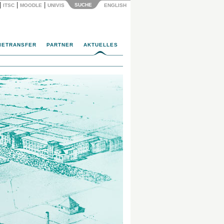
|
|
|
SUCHE
ITSC
MOODLE
UNIVIS
ENGLISH
IETRANSFER
PARTNER
AKTUELLES