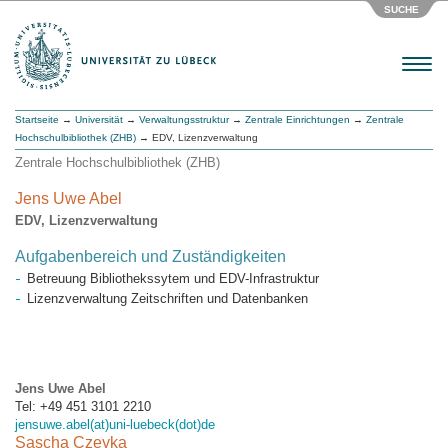
SUCHE
Menu
Startseite
→
Universität
→
Verwaltungsstruktur
→
Zentrale Einrichtungen
→
Zentrale
Hochschulbibliothek (ZHB)
→ EDV, Lizenzverwaltung
Zentrale Hochschulbibliothek (ZHB)
Jens Uwe Abel
EDV, Lizenzverwaltung
Aufgabenbereich und Zuständigkeiten
Betreuung Bibliothekssytem und EDV-Infrastruktur
Lizenzverwaltung Zeitschriften und Datenbanken
Jens Uwe Abel
Tel: +49 451 3101 2210
jensuwe.abel(at)uni-luebeck(dot)de
Sascha Czeyka