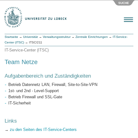
SUCHE
Menu
Startseite
→
Universität
→
Verwaltungsstruktur
→
Zentrale Einrichtungen
→
IT-Service-
Center (ITSC)
→ ITSC/211
IT-Service-Center (ITSC)
Team Netze
Aufgabenbereich und Zuständigkeiten
Betrieb Datennetz LAN, Firewall, Site-to-Site-VPN
1st- und 2nd - Level-Support
Betrieb Firewall und SSL-Gate
IT-Sicherheit
Links
→
zu den Seiten des IT-Service-Centers