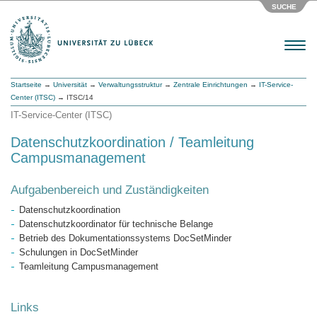
SUCHE
Menu
Startseite
→
Universität
→
Verwaltungsstruktur
→
Zentrale Einrichtungen
→
IT-Service-
Center (ITSC)
→ ITSC/14
IT-Service-Center (ITSC)
Datenschutzkoordination / Teamleitung
Campusmanagement
Aufgabenbereich und Zuständigkeiten
Datenschutzkoordination
Datenschutzkoordinator für technische Belange
Betrieb des Dokumentationssystems DocSetMinder
Schulungen in DocSetMinder
Teamleitung Campusmanagement
Links