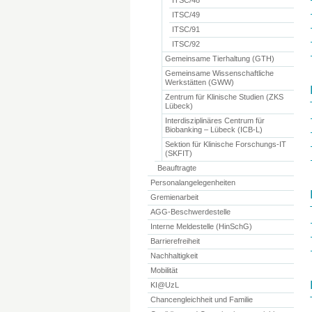
ITSC/48
ITSC/49
ITSC/91
ITSC/92
Gemeinsame Tierhaltung (GTH)
Gemeinsame Wissenschaftliche
Werkstätten (GWW)
Zentrum für Klinische Studien (ZKS
Lübeck)
Interdisziplinäres Centrum für
Biobanking – Lübeck (ICB-L)
Sektion für Klinische Forschungs-IT
(SKFIT)
Beauftragte
Personalangelegenheiten
Gremienarbeit
AGG-Beschwerdestelle
Interne Meldestelle (HinSchG)
Barrierefreiheit
Nachhaltigkeit
Mobilität
KI@UzL
Chancengleichheit und Familie