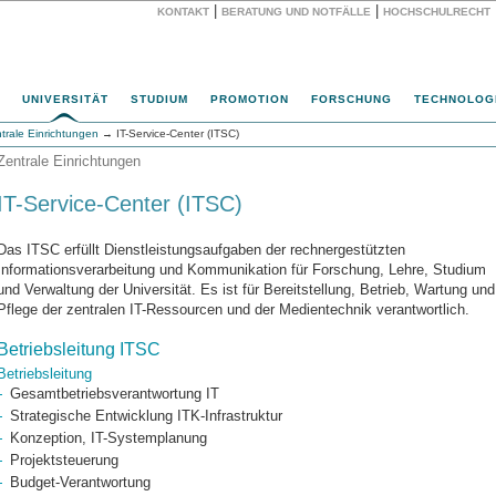
|
|
KONTAKT
BERATUNG UND NOTFÄLLE
HOCHSCHULRECHT
Website
UNIVERSITÄT
STUDIUM
PROMOTION
FORSCHUNG
TECHNOLOG
trale Einrichtungen
→ IT-Service-Center (ITSC)
Zentrale Einrichtungen
IT-Service-Center (ITSC)
Das ITSC erfüllt Dienstleistungsaufgaben der rechnergestützten
Informationsverarbeitung und Kommunikation für Forschung, Lehre, Studium
und Verwaltung der Universität. Es ist für Bereitstellung, Betrieb, Wartung und
Pflege der zentralen IT-Ressourcen und der Medientechnik verantwortlich.
Betriebsleitung ITSC
Betriebsleitung
Gesamtbetriebsverantwortung IT
Strategische Entwicklung ITK-Infrastruktur
Konzeption, IT-Systemplanung
Projektsteuerung
Budget-Verantwortung