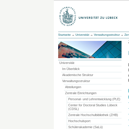
Startseite
→
Universität
→
Verwaltungsstruktur
→
Zen
Universität
Im Überblick
Akademische Struktur
Verwaltungsstruktur
Abteilungen
Zentrale Einrichtungen
Personal- und Lehrentwicklung (PLE)
Center for Doctoral Studies Lübeck
(CDSL)
Zentrale Hochschulbibliothek (ZHB)
Hochschulsport
Schülerakademie (SaLü)