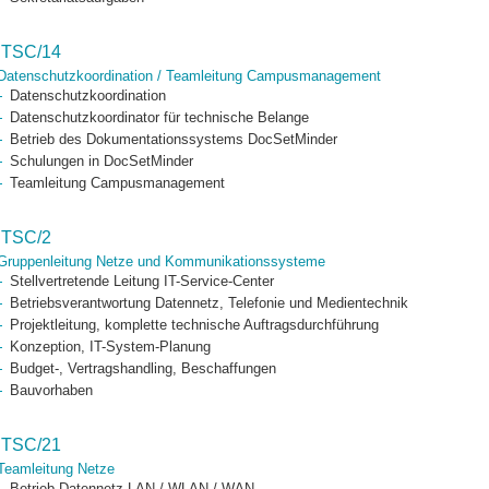
ITSC/14
Datenschutzkoordination / Teamleitung Campusmanagement
Datenschutzkoordination
Datenschutzkoordinator für technische Belange
Betrieb des Dokumentationssystems DocSetMinder
Schulungen in DocSetMinder
Teamleitung Campusmanagement
ITSC/2
Gruppenleitung Netze und Kommunikationssysteme
Stellvertretende Leitung IT-Service-Center
Betriebsverantwortung Datennetz, Telefonie und Medientechnik
Projektleitung, komplette technische Auftragsdurchführung
Konzeption, IT-System-Planung
Budget-, Vertragshandling, Beschaffungen
Bauvorhaben
ITSC/21
Teamleitung Netze
Betrieb Datennetz LAN / WLAN / WAN