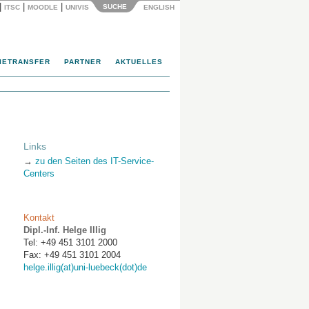
|
|
|
SUCHE
ITSC
MOODLE
UNIVIS
ENGLISH
IETRANSFER
PARTNER
AKTUELLES
Links
→
zu den Seiten des IT-Service-
Centers
Kontakt
Dipl.-Inf. Helge Illig
Tel: +49 451 3101 2000
Fax: +49 451 3101 2004
helge.illig(at)uni-luebeck(dot)de