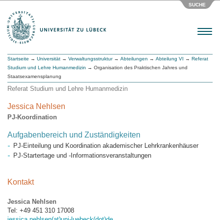
SUCHE
Menu
Startseite
→
Universität
→
Verwaltungsstruktur
→
Abteilungen
→
Abteilung VI
→
Referat
Studium und Lehre Humanmedizin
→ Organisation des Praktischen Jahres und
Staatsexamensplanung
Referat Studium und Lehre Humanmedizin
Jessica Nehlsen
PJ-Koordination
Aufgabenbereich und Zuständigkeiten
PJ-Einteilung und Koordination akademischer Lehrkrankenhäuser
PJ-Startertage und -Informationsveranstaltungen
Kontakt
Jessica Nehlsen
Tel: +49 451 310 17008
jessica.nehlsen(at)uni-luebeck(dot)de